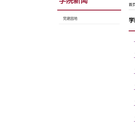
学院新闻
首
党建园地
学