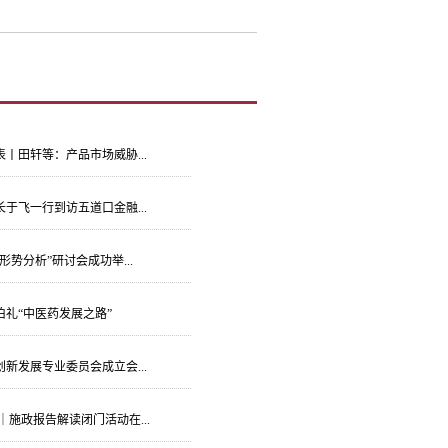
丨田轩等：产品市场威胁...
于飞一行到访五道口金融...
融形势分析”研讨会成功举...
礼“中医药发展之路”
新发展专业委员会成立会...
｜施政报告解读闭门活动在...