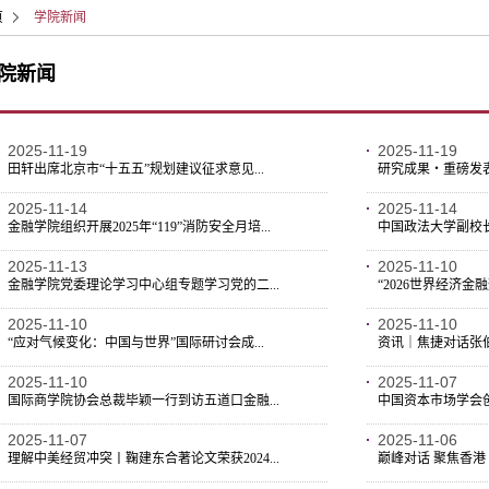
页
学院新闻
院新闻
2025-11-19
2025-11-19
田轩出席北京市“十五五”规划建议征求意见...
研究成果・重磅发表
2025-11-14
2025-11-14
金融学院组织开展2025年“119”消防安全月培...
中国政法大学副校长
2025-11-13
2025-11-10
金融学院党委理论学习中心组专题学习党的二...
“2026世界经济金
2025-11-10
2025-11-10
“应对气候变化：中国与世界”国际研讨会成...
资讯｜焦捷对话张伯
2025-11-10
2025-11-07
国际商学院协会总裁毕颖一行到访五道口金融...
中国资本市场学会创
2025-11-07
2025-11-06
理解中美经贸冲突丨鞠建东合著论文荣获2024...
巅峰对话 聚焦香港