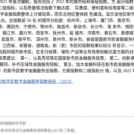
2021 年首次编制，报告包括了 2022 年的城市级和省级指数。方 面
二级指标，以及质量情况指数下触达度、 实惠度、便利度和信用度等二级
数字金融指数整体上分值较高，而东北地区整体颜 色偏浅，显示该地区新
点。总指数前 50 名 的城市分别是：杭州市、上海市、厦门市、南京市
市、莆田市、宁德市、鄂州市、南昌市、新余市、长沙市、淮 安市、揭
、镇江市、嘉兴市、西安市、抚州市、盐 城市、济南市、黄石市、景德镇
宜昌市、南平市、 漳州市、泉州市、新乡市。省级层面新市民金融服务指数
、江西省、安徽省、湖南省。新（老）市民的指数结果比较分 析显示，
远超同城市新市民，在支付结算、保险 产品等业务场景和触达度方面的对
政策建议： 第一，认真贯彻落实国家新市民金融服务政策； 第二，创新
 第四，补齐区域性金融服务短板； 第五，加大金融科技在新市民金融服
、 自治区）的新市民数字金融服务总指数、方面指数和二级指标分 值，以及 2022
城市新市民数字金融服务指数报告 （2023）
慷慨的瑞典助学贷款
市民住房情况与金融需求调研报告(2023年二季度)