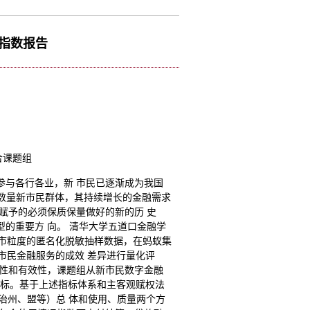
务指数报告
合课题组
参与各行各业，新 市民已逐渐成为我国
亿数量新市民群体，其持续增长的金融需求
赋予的必须保质保量做好的新的历 史
的重要方 向。 清华大学五道口金融学
城市粒度的匿名化脱敏抽样数据，在蚂蚁集
市民金融服务的成效 差异进行量化评
 性和有效性，课题组从新市民数字金融
体指标。基于上述指标体系和主客观赋权法
、自治州、盟等）总 体和使用、质量两个方