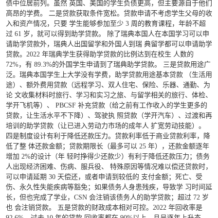
债中位居前列。虽然 英国、美国的学生负债更高，但主要源自于他们
高昂的学费。 二是贷款获取条件宽松。贷款申请不考虑学生父母的收
入和资产情况，只要 学生能够参加至少 3 周的教育课程，年龄不超
过 61 岁，就可以得到助学贷款。 除了瑞典本国人在本国学习可以申
请助学贷款外，瑞典人出国留学和外国人到瑞 典留学都可以申请助学
贷款。2022 年瑞典学生获得助学贷款的比例达到在校生 人数的
72%，有 89.3%的外国学生申请到了瑞典助学贷款。 三是贷款用途广
泛。瑞典本国学生上大学没有学费，助学贷款用途基本贷款 （生活用
途）、额外费用贷款（远程学习、双人住宅、保险、乐器、通勤、为
论 文收集材料时旅行、学习和实习之旅、与留学相关的旅行、体检、
学开飞机等）、 PBCSF 补充贷款（给之前有工作收入的学生更多的
贷款，让生活水平不下降）、驾驶执 照贷款（学开汽车）、过渡和再
培训的助学贷款（让已进入劳动力市场的成年人 扩宽劳动技能）。
四是制度设计有利于降低还款压力。贷款利率低于商业贷款利率，降
低了整 体还款金额；贷款期限长（最多可以 25 年），还款金额逐年
增加 2%的设计（年 轻时挣得少还款少）有利于降低还款压力；债务
人出现经济困难、伤病、服兵役、 特殊原因等情况难以偿还贷款时，
可以申请延期 30 天偿还，或者申请到较低的 支付金额；死亡、受
伤、永久性失能疾病等豁免；如果债务人身患残疾，导致学 习时间延
长，但也完成了学业，CSN 会注销该债务人的助学贷款；超过 72 岁
也 会注销贷款。 五是贷款的财政成本相对可控。2022 年回收率是
92.6%，过去 10 年的贷款 回收率都在 90%以上，且呈逐年上升态