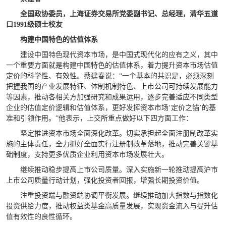
全国政协委员，上海证券交易所党委副书记、总经理，清华五道
口1991级硕士校友
构建中国特色的估值体系
建设中国特色现代资本市场，是中国式现代化的应有之义，其中
一个重要方面就是构建中国特色的估值体系，着力提升资本市场估值
定价的科学性、有效性。蔡建春说：“一个基本的共识是，必须深刻
把握我国的产业发展特征、体制机制特色、上市公司可持续发展能力
等因素，推动各相关方加强研究和成果运用，逐步完善适应不同类型
企业的估值定价逻辑和估值体系，更好发挥资本市场‘定价之锚’的基
准和引领作用。”他表示，上交所重点做好以下四方面工作：
坚定推进资本市场全面深化改革。切实承担起全面注册制改革实
施的主体责任，全力抓好全面实行注册制改革落地，推动完善关键基
础制度，支持更多优质企业利用资本市场发展壮大。
继续推动稳步提高上市公司质量。深入实施新一轮推动提高沪市
上市公司质量行动计划，强化投资者回报，增强长期投资价值。
注重投资端与融资端协调平衡发展。继续推动加大指数与指数化
投资供给力度，推动权益类基金高质量发展，实现资金流入与提升估
值有效性的良性循环。