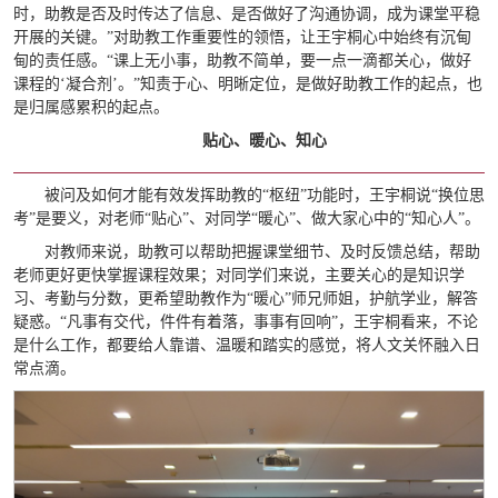
时，助教是否及时传达了信息、是否做好了沟通协调，成为课堂平稳
开展的关键。”对助教工作重要性的领悟，让王宇桐心中始终有沉甸
甸的责任感。“课上无小事，助教不简单，要一点一滴都关心，做好
课程的‘凝合剂’。”知责于心、明晰定位，是做好助教工作的起点，也
是归属感累积的起点。
贴心、暖心、知心
被问及如何才能有效发挥助教的“枢纽”功能时，王宇桐说“换位思
考”是要义，对老师“贴心”、对同学“暖心”、做大家心中的“知心人”。
对教师来说，助教可以帮助把握课堂细节、及时反馈总结，帮助
老师更好更快掌握课程效果；对同学们来说，主要关心的是知识学
习、考勤与分数，更希望助教作为“暖心”师兄师姐，护航学业，解答
疑惑。“凡事有交代，件件有着落，事事有回响”，王宇桐看来，不论
是什么工作，都要给人靠谱、温暖和踏实的感觉，将人文关怀融入日
常点滴。