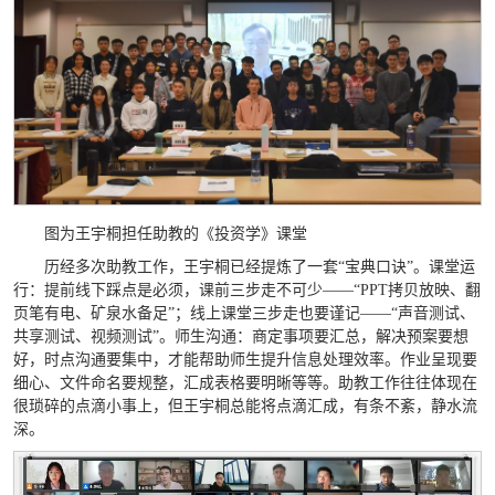
图为王宇桐担任助教的《投资学》课堂
历经多次助教工作，王宇桐已经提炼了一套“宝典口诀”。课堂运
行：提前线下踩点是必须，课前三步走不可少——“PPT拷贝放映、翻
页笔有电、矿泉水备足”；线上课堂三步走也要谨记——“声音测试、
共享测试、视频测试”。师生沟通：商定事项要汇总，解决预案要想
好，时点沟通要集中，才能帮助师生提升信息处理效率。作业呈现要
细心、文件命名要规整，汇成表格要明晰等等。助教工作往往体现在
很琐碎的点滴小事上，但王宇桐总能将点滴汇成，有条不紊，静水流
深。