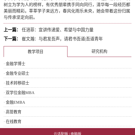
树立为学为人的榜样，有优秀朋辈携手同向同行，清华每一段经历都
美丽而精彩。莘莘学子来远方，春风化雨乐未央，她会带着这份归属
与传承坚定向前。
上一篇：
任浥菲：宣讲传递爱、希望与中国力量
下一篇：
崔文瀚：与君发吾声，请君书吾道|吾道青年
研究机构
教学项目
· 金融学博士
· 金融专业硕士
· 技术转移硕士
· 双学位金融MBA
· 金融EMBA
· 高管教育
· 在线教育
云适配版
|
电脑版