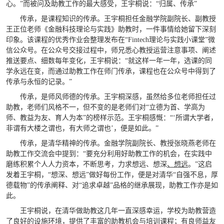
心。”而被问及助教工作的最大感受，王宇桐说：“归属、传承”
传承，是课程知识的传承。王宇桐担任金融学院副院长、副教授
王正位老师《金融科技理论与实践》助教时，一件事情给她留下深刻
印象。该课程的优秀作业会整理发布在“Fintech理论与实践小课堂”微
信公众号。在公众号交接过程中，师兄悉心教授运营注意事项、阐述
推送要点、细数每年变化，王宇桐说：“就这样一年一年，选课的同
学永远在变，而通过助教工作在师门传承，课程也在公众号中得到了
传承与永恒的记录。”
传承，是师风师德的传承。王宇桐深感，虽然给多位老师担任过
助教，老师们风格不一，但不变的是老师们对“立德为首、学高为
师、教益为友、育人为本”的榜样示范。王宇桐感慨：“‘所谓大学者，
非谓有大楼之谓也，有大师之谓也’，便是如此。”
传承，是清华精神的传承。金融学院副院长、教授张晓燕老师在
助教工作交流会中提到：“要充分利用好助教工作的机会，在实践中
磨练积累个人人力资本，不断思考，力求想远、想深
、想远
。”这启
发着王宇桐，“想深、想远”做好每份工作，便是对清华“自强不息，厚
德载物”的传承阐释、对“追求卓越”品格的继承展现，助教工作亦是如
此。
王宇桐说，在清华做助教这几年一直深感幸运，学校为助教营造
了良好的设施环境，提供了丰富的助教机会与培训课程；有良师益友