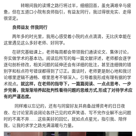
转眼间我的读博之路行将过半，细细回首，虽充满艰辛与疲
惫，但在五道口小院有良师指引，有益友同行，我过得很充实、走得
很坚定。
良师益友 伴我同行
两年多的时光里，我用心感受着小院的点点滴滴，无比庆幸能在
这里遇见这么多好老师、好同学。
在研究基础课上，老师每周都会带领我们通读论文、集体讨论，
夯实做学术的基本功。阅读后所写的每一篇文献评述，老师都会逐字
逐句剖析修改，相关问题的延伸还会有详细的批注，甚至连细微的错
别字和标点符号错误都得到了订正。面谈时，老师更是耐心地和我讨
论哪里逻辑不通畅、哪里思考不够深入，引导着我形成有理有据的学
术观点。
就这样，在老师的
指导下，
一篇篇阅读、一点点思考、一步
步完善，我渐渐培养起批判性看待问题的思维方式
,
形成了对待学术应
有的严谨态度。
同样难以忘记的，还有与同窗好友并肩备战博资考的日日夜
夜、在讨论室高谈阔论各抒己见的欢声笑语、写不完作业解不出问题
时的不离不弃……这些美好的回忆，就如点点星光，指引我、陪伴
我，让我的求学之路充满温暖与力量。