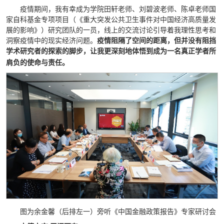
疫情期间，我有幸成为学院田轩老师、刘碧波老师、陈卓老师国
家自科基金专项项目（《重大突发公共卫生事件对中国经济高质量发
展的影响》）研究团队的一员，线上的交流讨论引导着我理性思考和
洞察疫情中的现实经济问题。
疫情阻隔了空间的距离，但并没有阻挡
学术研究者
的
探索的
脚步，让我更深刻地体悟到成为一名真正学者所
肩负的使命与责任。
图为余金馨（后排左一）旁听《中国金融政策报告》专家研讨会