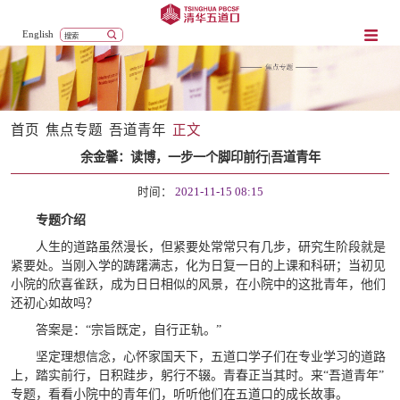
English
首页
焦点专题
吾道青年
正文
余金馨：读博，一步一个脚印前行|吾道青年
时间：
2021-11-15 08:15
专题介绍
人生的道路虽然漫长，但紧要处常常只有几步，研究生阶段就是
紧要处。当刚入学的踌躇满志，化为日复一日的上课和科研；当初见
小院的欣喜雀跃，成为日日相似的风景，在小院中的这批青年，他们
还初心如故吗？
答案是：“宗旨既定，自行正轨。”
坚定理想信念，心怀家国天下，五道口学子们在专业学习的道路
上，踏实前行，日积跬步，躬行不辍。青春正当其时。来“吾道青年”
专题，看看小院中的青年们，听听他们在五道口的成长故事。