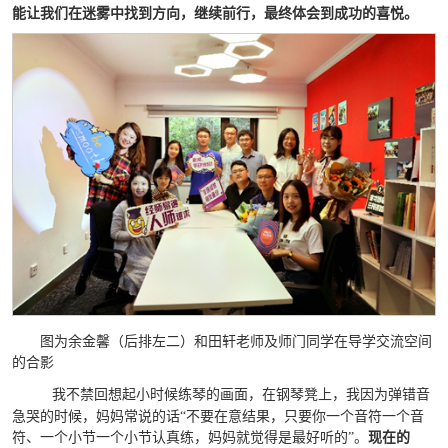
能
让
我们
在迷雾中找到方向，
继续前行，最终体会到成功的喜悦。
图为余金馨（后排左二）和田轩老师及师门同学在导学交流空间
的合影
我不禁回想起小时候练琴的画面，在钢琴凳上，我因为弹错音
急哭的时候，妈妈常说的话“不要在意结果，只要你一个音符一个音
符、一个小节一个小节认真练，妈妈就觉得是最好听的”。
现在的