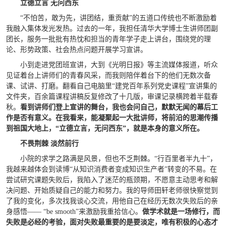
立德立言 无问西东
“不怕苦，敢为先，讲团结，重贡献”的五道口传统也不断激励着
我融入集体发光发热。过去的一年，我担任清华大学博士生讲师团副
团长，服务一批批有热忱和担当的青年学子走上讲台，围绕党的理
论、形势政策、社会热点问题开展学习宣讲。
小到走进党团班宣讲，大到《光明日报》等主流媒体报道，听众
见证着台上讲师们的青春风采，而我则陪伴着台下的他们无数次备
课、试讲、打磨。翻看自己电脑里
“建党百年系列党史课程”宣讲集的
文件夹，百余篇课程讲稿反复修改了十几版，审课记录横跨着半载春
秋。
看到讲师们登上宣讲的舞台，我也会问自己，默默无闻的幕后工
作是否有意义。在我看来，能凝聚起一大批讲师，将前沿的思潮传播
到祖国大地上，“立德立言，无问西东”，就是本身的意义所在。
不畏荆棘
淡然前行
小院的求学之路满是风景，但也不乏荆棘。“行百里者半九十”，
我越来越体会到读博“从知识消费者变成知识生产者”转变的不易。在
尝试研究课题失败后，我陷入了迷茫的瓶颈期，不愿意主动思考和解
决问题、开始质疑自己的能力和努力。我的导师田轩老师很快察觉到
了我的变化，多次找我谈心交流，用他自己在经历无数次失败后的亲
身感悟—— “be smooth”来激励我重拾信心。
做学术就是一场修行，而
失败是必经的考验，面对失败最重要的是要淡定，
唯有积极的心态才