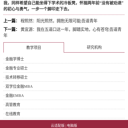
我
，
同样希望自己能坐得下学术的冷板凳，怀揣两年前“没有被劝退
”
的初心与勇气，
一步一个脚印走下去。
上一篇：
程熙然：阳光熙然，拥抱无限可能|吾道青年
下一篇：
黄宜源：我在五道口这一年，脚踏实地，心有苍穹|吾道青
年
研究机构
教学项目
· 金融学博士
· 金融专业硕士
· 技术转移硕士
· 双学位金融MBA
· 金融EMBA
· 高管教育
· 在线教育
云适配版
|
电脑版