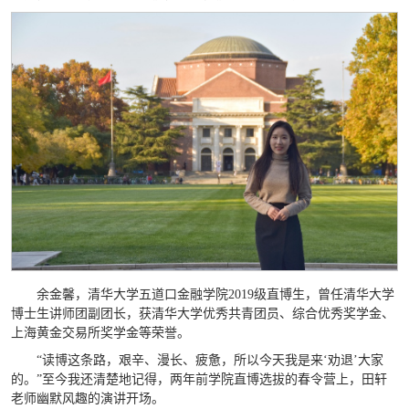
余金馨，清华大学五道口金融学院2019级直博生，曾任清华大学
博士生讲师团副团长，获清华大学优秀共青团员、综合优秀奖学金、
上海黄金交易所奖学金等荣誉。
“读博这条路，艰辛、漫长、疲惫，所以今天我是来‘劝退’大家
的。”至今我还清楚地记得，两年前学院直博选拔的春令营上，田轩
老师幽默风趣的演讲开场。