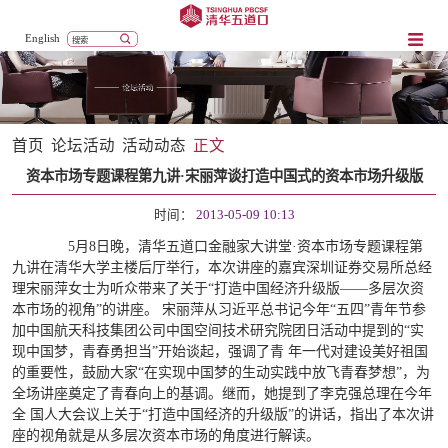
English
首页
论坛活动
活动动态
正文
资本市场专题课程第九讲·宋丽萍谈打造中国式的资本市场升级版
时间：
2013-05-09 10:13
5月8日晚，清华五道口金融家大讲堂·资本市场专题课程第
九讲在清华大学主楼后厅举行，本次讲座的嘉宾深圳证券交易所总经
理宋丽萍女士为听众带来了关于“打造中国经济升级版——多层次资
本市场的视角”的讲座。
宋丽萍从习近平总书记今年“五四”青年节参
加中国航天科技集团公司中国空间技术研究院团日活动中提到的“实
现中国梦，青春勇担当”开始谈起，强调了青 年一代对建设美好祖国
的重要性，鼓励大家“在实现中国梦的生动实践中放飞青春梦想”，为
全场讲座奠定了青春向上的基调。继而，她提到了李克强总理在今年
全 国人大会议上关于“打造中国经济的升级版”的讲话，指出了本次讲
座的视角就是从多层次资本市场的角度进行解读。