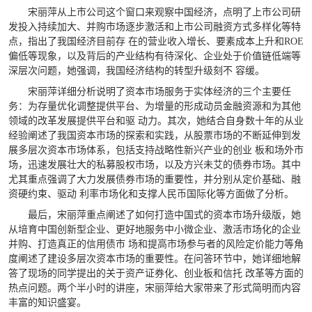
宋丽萍从上市公司这个窗口来观察中国经济，点明了上市公司研
发投入持续加大、并购市场逐步激活和上市公司融资方式多样化等特
点，指出了我国经济目前存 在的营业收入增长、要素成本上升和ROE
偏低等现象，以及背后的产业结构有待深化、企业处于价值链低端等
深层次问题，她强调，我国经济结构的转型升级刻不 容缓。
宋丽萍详细分析说明了资本市场服务于实体经济的三个主要任
务：为存量优化调整提供平台、为增量的形成动员金融资源和为其他
领域的改革发展提供平台和驱 动力。其次，她结合自身数十年的从业
经验阐述了我国资本市场的探索和实践，从股票市场的不断延伸到发
展多层次资本市场体系，包括支持战略性新兴产业的创业 板和场外市
场，迅速发展壮大的私募股权市场，以及方兴未艾的债券市场。其中
尤其重点强调了大力发展债券市场的重要性，并分别从定价基础、融
资硬约束、驱动 利率市场化和支撑人民币国际化等方面做了分析。
最后，宋丽萍重点阐述了如何打造中国式的资本市场升级版，她
从培育中国创新型企业、更好地服务中小微企业、激活市场化的企业
并购、打造真正的信用债市 场和提高市场参与者的风险定价能力等角
度阐述了建设多层次资本市场的重要性。在问答环节中，她详细地解
答了现场的同学提出的关于资产证券化、创业板和信托 改革等方面的
热点问题。两个半小时的讲座，宋丽萍给大家带来了形式简明而内容
丰富的知识盛宴。