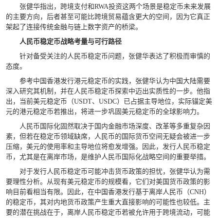
张健华指出，跨境支付和RWA投资这两个场景是稳定币未来发展
的主要方向，后者甚至可能比跨境贸易蕴含更大的空间，因为它真正
架起了连接传统金融与链上数字资产的桥梁。
人民币稳定币战略考量与可行路径
针对备受关注的人民币稳定币问题，张健华表达了积极而审慎的
态度。
参考中国香港发行港元稳定币的实践，张健华认为中国大陆需要
深入研究其机制，并在人民币稳定币探索中迈出实质性的一步。他指
出，当前美元稳定币（USDT、USDC）已占据主导地位，实际锚定美
元的港元稳定币若推出，将进一步巩固美元稳定币的全球影响力。
人民币国际化固然取决于国内金融市场深度、改革等多重复杂因
素，但若在稳定币领域缺席，人民币的国际货币空间无疑会被进一步
压缩，美元的使用率和主导地位将愈发增强。因此，发行人民币稳定
币，尤其是在离岸市场，是维护人民币国际化战略空间的重要举措。
对于发行人民币稳定币可能冲击货币政策的担忧，张健华认为需
要理性分析。从现有美元稳定币的规模看，它们对美国货币政策的影
响目前看相当有限。因此，在中国香港发行基于离岸人民币（CNH）
的稳定币，其对内地货币政策产生重大直接影响的可能性也较低。主
要的潜在挑战在于，离岸人民币稳定币若被允许用于跨境流动，可能