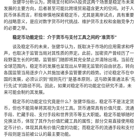
张健华分析认为，跨境支付和RWA投资这两个场景是稳定币未来
发展的主要方向，后者甚至可能比跨境贸易蕴含更大的空间。对于人
民币体系而言，积极审慎地探索稳定币，尤其是离岸试点，具有重要
的战略意义，是应对数字货币时代挑战、维护货币主权和金融竞争力
的必要之举。
稳定币功能定位：介于货币与支付工具之间的“准货币”
谈及稳定币的未来，张健华认为，既取决于市场的应用需求和呼
声，也取决于监管当局对其性质的界定。此前，加密资产曾经历了一
段野蛮生长的时期，监管部门随即将其完全禁止并清除出境。当前在
全球范围内，稳定币的发展也呈现出从早期无监管的自由状态，转向
各国监管当局逐步介入并施加诸多监管要求的趋势。讨论稳定币在中
国的发展，必须认识到“规则先行”是基本原则，这与欧美普通法系“先
行先试”的路径不同。因此，如果对稳定币的功能定位研究不清，未
来可能会制约其发展。
稳定币的功能定位究竟是什么？张健华指出，稳定币不是法定货
币，但也不能简单将其视为支付工具。货币通常具有价值尺度、流通
手段、贮藏手段、支付手段和世界货币等五大职能。稳定币能够随时
兑换法币，体现了其作为价值贮藏工具的属性；部分交易直接使用稳
定币计价，体现其具有价值尺度的功能；而稳定币的流通手段和支付
手段则是当前被公认的最主要功能。