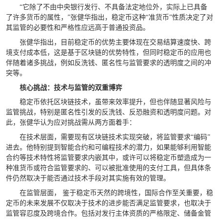
“它除了不由中央银行发行、不具备法定地位外，实际上已具备
了许多货币的属性，”张健华指出，稳定币这种“准货币”性质决定了对
其监管的必要性和严格性应远高于普通投资品。
张健华指出，目前稳定币的优势主要体现在交易结算速度快、跨
境支付成本低，这是基于区块链的优势特性，但同时稳定币的应用也
伴随着诸多挑战，例如反洗钱、匿名性与监管要求的透明度之间的冲
突等。
核心挑战：技术与监管的双重博弈
稳定币依托区块链技术，虽带来效率提升，但也伴随显著风险与
监管挑战，特别是匿名性引发的反洗钱、反恐融资和透明度问题。对
此，张健华认为应对挑战需从两方面着手：
在技术层面，需要现有区块链技术实现突破，将监管要求“编码”
进去。他特别提到智能合约和可编程技术的潜力，如果能够利用智能
合约等技术特性将监管要求内嵌其中，或许可以将稳定币塑造成为一
种准货币或符合监管要求的、可以被批准使用的支付工具，但具体条
件仍然取决于能否通过技术手段对其实施有效的管理。
在监管层面， 鉴于稳定币天然的跨境性，国际合作至关重要，稳
定币的未来发展不仅取决于技术的进步能否满足监管要求，也取决于
监管容忍度及跨境合作。包括对发行主体资质的严格限定、储备金管