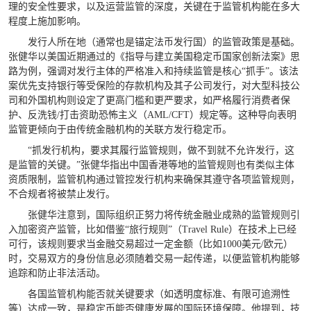
理的安全性要求，以及运营监管的深度，关键在于监管机构能在多大
程度上施加影响。
发行人所在地（通常也是锚定法币发行国）的监管政策是基础。
张健华以美国近期通过的《指导与建立美国稳定币国家创新法案》思
路为例，强调对发行主体的严格准入和持续监管是核心“抓手”。该法
案优先支持银行等受保险的存款机构及其子公司发行，对大型科技公
司和外国机构则设定了更高门槛和更严要求，如严格履行消费者保
护、反洗钱/打击资助恐怖主义（AML/CFT）规定等。这种导向表明
监管更倾向于由传统金融机构的关联方发行稳定币。
“抓发行机构，要求其履行监管规则，做不到就不允许发行，这
是监管的关键。”张健华指出中国香港等地的监管规则也有类似主体
资质限制，监管机构通过管控发行机构来确保其遵守各项监管规则，
不合规者将被禁止发行。
张健华注意到，国际组织正努力将传统金融业成熟的监管规则引
入加密资产监管，比如借鉴“旅行规则”（Travel Rule）在技术上已经
可行，该规则要求当金融交易超过一定金额（比如1000美元/欧元）
时，交易双方的身份信息必须随着交易一起传递，以便监管机构能够
追踪和防止非法活动。
各国监管机构能否就关键要求（如透明度标准、有限可追溯性
等）达成一致，是稳定币能否健康发展的国际环境保障。他提到，技