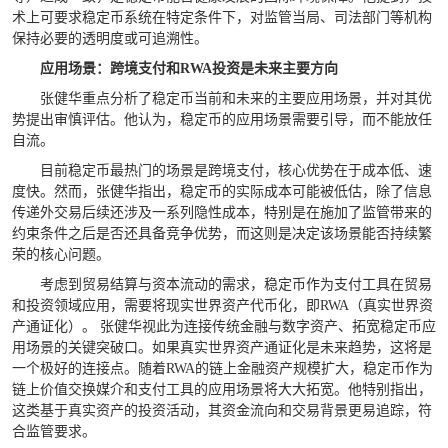
术上可要求稳定币系统在特定条件下，对监管当局、司法部门等机构
保持必要的透明度或可追溯性。
应用场景：跨境支付和RWA投资是未来主要方向
张健华重点分析了稳定币当前和未来的主要应用场景，并对其优
势提出审慎评估。他认为，稳定币的应用场景需要引导，而不能放任
自流。
目前稳定币最热门的场景是跨境支付，核心优势在于成本低、速
度快。然而，张健华指出，稳定币的实际成本可能被低估，除了信息
传递外交易后续还涉及一系列隐性成本，特别是在施加了监管带来的
约束条件之后是否还具备竞争优势，而这则是决定该场景能否持续繁
荣的核心问题。
考虑到贸易结算与资本流动的需求，稳定币作为支付工具在贸易
和投资领域应用，需要将现实世界资产代币化，即RWA（真实世界资
产通证化）。 张健华视此为连接传统金融与数字资产、拓宽稳定币应
用场景的关键突破口。如果真实世界资产通证化是未来趋势，这将是
一个极好的连接点。随着RWA的链上金融资产规模扩大，稳定币作为
链上价值交换媒介和支付工具的应用场景将大大拓宽。他特别指出，
这类基于真实资产的投资活动，其资金流向和交易背景更易追踪，符
合监管要求。