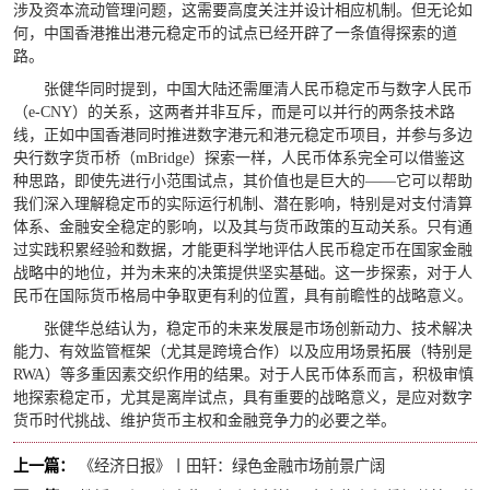
涉及资本流动管理问题，这需要高度关注并设计相应机制。但无论如
何，中国香港推出港元稳定币的试点已经开辟了一条值得探索的道
路。
张健华同时提到，中国大陆还需厘清人民币稳定币与数字人民币
（e-CNY）的关系，这两者并非互斥，而是可以并行的两条技术路
线，正如中国香港同时推进数字港元和港元稳定币项目，并参与多边
央行数字货币桥（mBridge）探索一样，人民币体系完全可以借鉴这
种思路，即使先进行小范围试点，其价值也是巨大的——它可以帮助
我们深入理解稳定币的实际运行机制、潜在影响，特别是对支付清算
体系、金融安全稳定的影响，以及其与货币政策的互动关系。只有通
过实践积累经验和数据，才能更科学地评估人民币稳定币在国家金融
战略中的地位，并为未来的决策提供坚实基础。这一步探索，对于人
民币在国际货币格局中争取更有利的位置，具有前瞻性的战略意义。
张健华总结认为，稳定币的未来发展是市场创新动力、技术解决
能力、有效监管框架（尤其是跨境合作）以及应用场景拓展（特别是
RWA）等多重因素交织作用的结果。对于人民币体系而言，积极审慎
地探索稳定币，尤其是离岸试点，具有重要的战略意义，是应对数字
货币时代挑战、维护货币主权和金融竞争力的必要之举。
上一篇：
《经济日报》丨田轩：绿色金融市场前景广阔