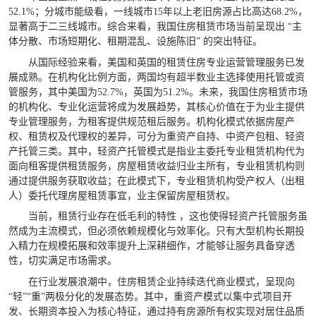
52.1%；分城市能级看，一线城市15年以上老旧房源占比高达68.2%，
显著高于二三线城市。综合来看，我国住房租赁市场当前呈现出 “主
体分散、市场短期化、租期混乱、设施陈旧” 的突出特征。
从国际经验来看，美国和英国的租赁住房专业运营管理服务已发
展成熟。在机构化比例方面，两国均有超半数业主选择使用托管或资
管服务，其中美国为52.7%，英国为51.2%。未来，我国住房租赁市场
的机构化、专业化运营将成为发展趋势，其核心价值在于为业主提供
专业管理服务，为租客提供规范租后服务。机构化模式依据房屋产
权、租赁权及代理权的差异，可分为重资产自持、中资产包租、轻资
产托管三类。其中，轻资产托管模式是指业主委托专业租赁机构代为
面向租客提供租赁服务，房屋租赁收益归业主所有，专业租赁机构则
通过提供服务获取收益；在此模式下，专业租赁机构受产权人（出租
人）委托代理房屋租赁事宜，业主保留房屋租赁权。
当前，租赁行业存在低毛利的特性 ，这也使得轻资产托管服务虽
然成为主流模式，但必须依赖规模化与效率化。只有大型机构长期投
入精力在规模拓展和效率提升上深耕细作，才能够让服务具备穿透
性，切实满足市场需求。
在行业发展浪潮中，住房租赁企业持续迭代商业模式，呈现向
“轻”“重”两极分化的发展态势。其中，重资产模式以集中式项目开
发、长期资本投入为核心特征，通过持有房源所有权实现对居住品质