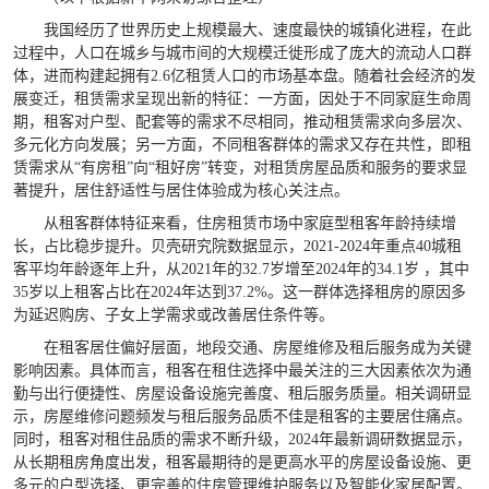
我国经历了世界历史上规模最大、速度最快的城镇化进程，在此
过程中，人口在城乡与城市间的大规模迁徙形成了庞大的流动人口群
体，进而构建起拥有2.6亿租赁人口的市场基本盘。随着社会经济的发
展变迁，租赁需求呈现出新的特征：一方面，因处于不同家庭生命周
期，租客对户型、配套等的需求不尽相同，推动租赁需求向多层次、
多元化方向发展；另一方面，不同租客群体的需求又存在共性，即租
赁需求从“有房租”向“租好房”转变，对租赁房屋品质和服务的要求显
著提升，居住舒适性与居住体验成为核心关注点。
从租客群体特征来看，住房租赁市场中家庭型租客年龄持续增
长，占比稳步提升。贝壳研究院数据显示，2021-2024年重点40城租
客平均年龄逐年上升，从2021年的32.7岁增至2024年的34.1岁 ，其中
35岁以上租客占比在2024年达到37.2%。这一群体选择租房的原因多
为延迟购房、子女上学需求或改善居住条件等。
在租客居住偏好层面，地段交通、房屋维修及租后服务成为关键
影响因素。具体而言，租客在租住选择中最关注的三大因素依次为通
勤与出行便捷性、房屋设备设施完善度、租后服务质量。相关调研显
示，房屋维修问题频发与租后服务品质不佳是租客的主要居住痛点。
同时，租客对租住品质的需求不断升级，2024年最新调研数据显示，
从长期租房角度出发，租客最期待的是更高水平的房屋设备设施、更
多元的户型选择、更完善的住房管理维护服务以及智能化家居配置。