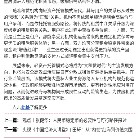
置房源进入规范化租赁市场，缓解供需结构性矛盾。
随着租赁机构向轻资产托管模式迭代，其与用户的关系已从过去
的“零和”关系转为“正和”关系。机构不再依赖单纯追逐租金高溢价与
用户争利，而是依托托管服务路径，将传统的租赁中介关系升级为深
度绑定的租赁服务关系。用户在此过程中获得多重价值：一方面，无
论是业主还是租户，都能享受到机构化运营带来的更稳定租赁保障与
更优质的租后服务体验；另一方面，双方均可分享租金稳定性带来的
现金流“增值红利”——业主通过长期稳定出租获得更持续的资产回
报，租户则借助灵活的支付方式减轻租金集中支付压力。
展望未来，轻资产托管模式必将成为“大租赁时代”的主流发展方
向，也将为安全高效盘活居民自有分散式租赁房源提供重要抓手。在
行业监管层面，该模式将大量私人业主房源纳入专业机构的规范化运
营体系，使政府能够更精准地掌握市场动态、更有针对性地应对潜在
问题，从而促进政府与机构间形成良性互动的监管生态，为住房租赁
市场的高质量发展奠定坚实基础。
点击
此处
了解更多
上一篇：
观点丨张健华：人民币稳定币的必要性与可行路径探讨
下一篇：
央视《中国经济大讲堂》| 田轩：从“内卷”红海到价值突围