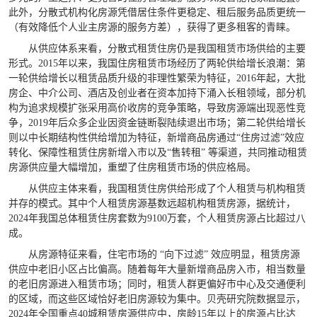
此外，分散式机构化房源凭借居住条件更稳定、租后服务品质更统一
（有效降低个人业主房源的服务方差），获得了更多租客的青睐。
从供应体系来看，分散式租赁住房仍是我国租赁市场供给的主要
形式。2015年以来，我国住房租赁市场经历了两轮供给增长浪潮：第
一轮供给增长以租赁品质升级的非理性繁荣为特征，2016年起，大批
房企、中介公司、酒店及创业者在资本加持下涌入长租领域，部分机
构为追求规模扩张采用高价收房的竞争策略，导致房源端出现恶性竞
争，2019年后众多企业因资金链断裂陆续退出市场；第二轮供给增长
则以中长期结构性供给增加为特征，新增商品房通过“住房过滤”效应
转化、保障性租赁住房新增入市以及“售转租” 等渠道，共同推动租赁
房源供应量大幅增加，重塑了住房租赁市场的供应格局。
从供应主体来看，我国租赁住房供给形成了个人租赁与机构租赁
并存的模式。其中个人租赁房源基数远超机构租赁房源，据统计，
2024年我国总体租赁住房套数为9100万套，个人租赁房源占比超过八
成。
从房源特征来看，住宅市场的 “向下过滤” 效应明显，租赁房源
供应中老旧小区占比偏高。随着每年大量新增商品房入市，相当数量
的老旧房源进入租赁市场；同时，租赁人群更偏好市中心及交通便利
的区域，而这些区域恰好老旧房源较为集中。贝壳研究院数据显示，
2024年全国重点40城租赁房源供应中，房龄15年以上的房源占比达