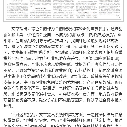
文章指出，绿色金融作为金融服务实体经济的重要抓手，通过创
新金融工具、优化资金流向，已成为实现“双碳”目标的核心支撑。近
年来，在国家战略引导与政策推动下，我国绿色金融实现跨越式发
展，跻身全球绿色金融领域重要参与者与贡献者行列。在市场实践层
面，文章基于对数据的分析，客观指出我国绿色金融发展面临的多重
挑战：标准层面，地方与行业标准存在差异，“漂绿”风险逐渐显现；
信息披露方面，企业环境信息披露率低、数据滞后且真实性与可比性
不足，导致绿色资金投放精准度受影响；市场结构上，绿色金融资源
过度集中于传统高耗能行业低碳改造，对新能源、碳捕集等前沿领域
支持不足，中小微企业绿色融资难题尤为突出；产品创新领域，现有
金融产品同质化严重，碳期货、气候衍生品等创新工具仍处试点阶
段，难以满足多元化减排需求；社会资本参与度方面，地方政府绿色
项目配套资金不足、碳定价机制不成熟等因素，抑制了社会资本投入
热情。
针对这些挑战，文章提出系统性解决方案。一是健全标准与信息
披露体系，加快制定农村、中小企业等领域绿色项目认定标准，推动
绿色金融标准与国际接轨，明确新能源、碳汇等领域技术参数与准入