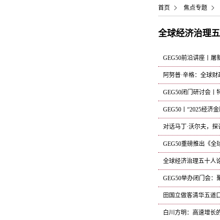
首页
焦点专题
全球经济治理五
GEG50前沿讲座丨
阿努普·辛格：全球
GEG50闭门研讨会
GEG50丨“2025
对话马丁·沃尔夫，探讨
GEG50重磅推出《
全球经济治理五十人论
GEG50举办闭门会：
田国立做客清华五道
白川方明：高速增长