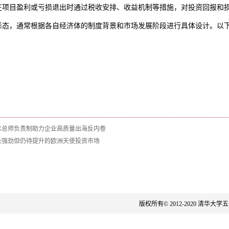
在项目盈利或亏损退出时通过税收安排、收益机制等措施，对投资回报和
形态，通常根据各自经济体的制度背景和市场发展阶段进行具体设计。以
技术总师负责制助力企业高质量出海反内卷
增长强劲但仍待提升的欧洲天使投资市场
版权所有© 2012-2020 清华大