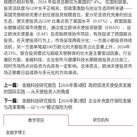
规模仍相对有限，2024 年投资总额仅为美国的7.4%。 在国别层面，
投资活跃度与GDP水平正相关，但政策激励与创业生态同样关键——
英国凭借税收优惠计划位居投资规模首位，爱沙尼亚依托完善的创业
生态，使天使投资占GDP 比重达到了美国水平（0.07%）。欧盟层面
长期推动区域市场整合，通过成立欧洲天使投资联盟（EBAN）、设
立欧洲天使基金（EAF）及资助跨境协作项目，有效促进了跨国联合
投资。在天使投资行为上，市场呈现两极分化：一方面小额投资持续
活跃，另一方面单笔超100万欧元的大额投资占比显著上升，2024年
达33%，联合投资模式与超级天使群体的壮大是主要驱动因素。行业
偏好方面，金融科技、企业软件与健康科技长期稳居投资占比前三，
同时市场热点对投资方向具有一定影响。总体而言，欧洲天使投资市
场正朝着日益成熟与多元化的方向演进。
上一篇：
金融科技研究报告【2026年第4期】政府促进天使投资发展
的国际实践 ---从天使投资人的角度
下一篇：
金融科技研究报告【2026年第2期】企业补充医疗保险发展
与改革策略 ---以“1+N”模式保险为例
研究机构
教学项目
· 金融学博士