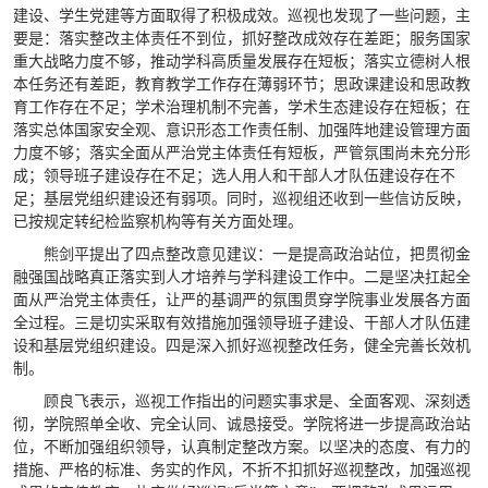
建设、学生党建等方面取得了积极成效。巡视也发现了一些问题，主
要是：落实整改主体责任不到位，抓好整改成效存在差距；服务国家
重大战略力度不够，推动学科高质量发展存在短板；落实立德树人根
本任务还有差距，教育教学工作存在薄弱环节；思政课建设和思政教
育工作存在不足；学术治理机制不完善，学术生态建设存在短板；在
落实总体国家安全观、意识形态工作责任制、加强阵地建设管理方面
力度不够；落实全面从严治党主体责任有短板，严管氛围尚未充分形
成；领导班子建设存在不足；选人用人和干部人才队伍建设存在不
足；基层党组织建设还有弱项。同时，巡视组还收到一些信访反映，
已按规定转纪检监察机构等有关方面处理。
熊剑平提出了四点整改意见建议：一是提高政治站位，把贯彻金
融强国战略真正落实到人才培养与学科建设工作中。二是坚决扛起全
面从严治党主体责任，让严的基调严的氛围贯穿学院事业发展各方面
全过程。三是切实采取有效措施加强领导班子建设、干部人才队伍建
设和基层党组织建设。四是深入抓好巡视整改任务，健全完善长效机
制。
顾良飞表示，巡视工作指出的问题实事求是、全面客观、深刻透
彻，学院照单全收、完全认同、诚恳接受。学院将进一步提高政治站
位，不断加强组织领导，认真制定整改方案。以坚决的态度、有力的
措施、严格的标准、务实的作风，不折不扣抓好巡视整改，加强巡视