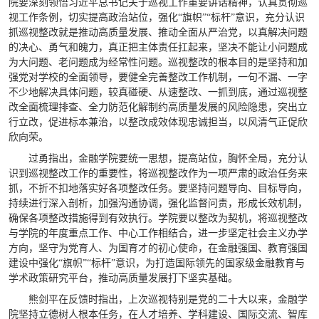
院要深刻领悟习近平总书记关于巡视工作重要讲话精神，认真贯彻巡
视工作条例，切实提高政治站位，强化“旗帜”“标杆”意识，充分认识
抓巡视整改就是推动高质量发展、推动全面从严治党，以真解决问题
的决心、勇气和魄力，真正把主体责任扛起来，坚决不能让小问题成
为大问题、老问题成为经常性问题。巡视整改的根本目的是坚持和加
强党对学校的全面领导，要健全完善整改工作机制，一句不漏、一字
不少地解决具体问题，较真碰硬、从速整改、一抓到底，通过巡视整
改全面梳理排查、全力防范化解制约高质量发展的风险隐患，突出立
行立改，促进标本兼治，以整改成效体现忠诚担当，以风清气正促欣
欣向荣。
过勇指出，金融学院要统一思想，提高站位，胸怀全局，充分认
识到巡视整改工作的重要性，将巡视整改作为一项严肃的政治任务来
抓，不折不扣地落实好各项整改任务。要坚持问题导向、目标导向，
持续进行深入剖析，加强沟通协调，强化监督问责，形成长效机制，
确保各项整改措施得到有效执行。学院要以整改为契机，将巡视整改
与学院的年度重点工作、中心工作相结合，进一步坚定社会主义办学
方向，坚守为党育人、为国育才的初心使命，在金融强国、教育强国
建设中强化“旗帜”“标杆”意识，为打造国际领先的国家级金融教育与
学术政策研究平台，推动高质量发展打下坚实基础。
熊剑平在反馈时指出，上次巡视特别是党的二十大以来，金融学
院坚持立德树人根本任务，在人才培养、学科建设、国际交流、智库