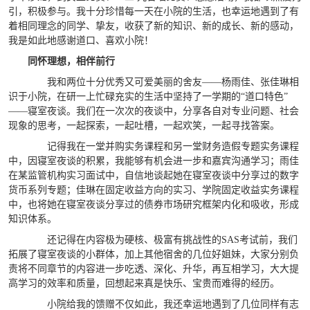
引，积极参与。我十分珍惜每一天在小院的生活，也幸运地遇到了有
着相同理念的同学、挚友，收获了新的知识、新的成长、新的感动，
我是如此地感谢道口、喜欢小院！
同怀理想，相伴前行
我和两位十分优秀又可爱美丽的舍友——杨雨佳、张佳琳相
识于小院，在研一上忙碌充实的生活中坚持了一学期的“道口特色”
——寝室夜谈。我们在一次次的夜谈中，分享各自对专业问题、社会
现象的思考，一起探索，一起吐槽，一起欢笑，一起寻找答案。
记得我在一堂并购实务课程和另一堂财务造假专题实务课程
中，因寝室夜谈的积累，我能够有机会进一步和嘉宾沟通学习；雨佳
在某监管机构实习面试中，自信地谈起她在寝室夜谈中分享过的数字
货币系列专题；佳琳在固定收益方向的实习、学院固定收益实务课程
中，也将她在寝室夜谈分享过的债券市场研究框架内化和吸收，形成
知识体系。
还记得在内容极为硬核、极富有挑战性的SAS考试前，我们
拓展了寝室夜谈的小群体，加上其他宿舍的几位好姐妹，大家分别负
责将不同章节的内容进一步吃透、深化、升华，再互相学习，大大提
高学习的效率和质量，回想起来真是快乐、宝贵而难得的经历。
小院给我的馈赠不仅如此，我还幸运地遇到了几位同样有志