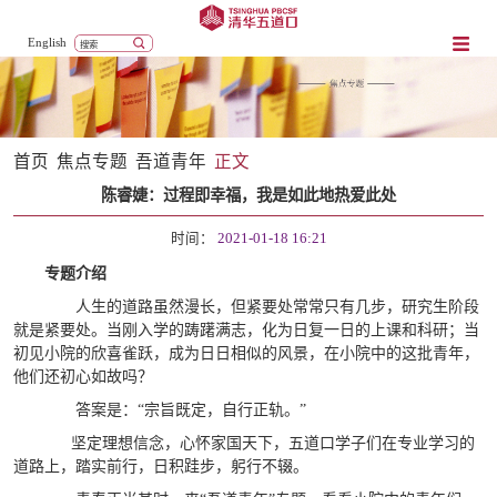
English
首页
焦点专题
吾道青年
正文
陈睿婕：过程即幸福，我是如此地热爱此处
时间：
2021-01-18 16:21
专题介绍
人生的道路虽然漫长，但紧要处常常只有几步，研究生阶段
就是紧要处。当刚入学的踌躇满志，化为日复一日的上课和科研；当
初见小院的欣喜雀跃，成为日日相似的风景，在小院中的这批青年，
他们还初心如故吗？
答案是：“宗旨既定，自行正轨。”
坚定理想信念，心怀家国天下，五道口学子们在专业学习的
道路上，踏实前行，日积跬步，躬行不辍。