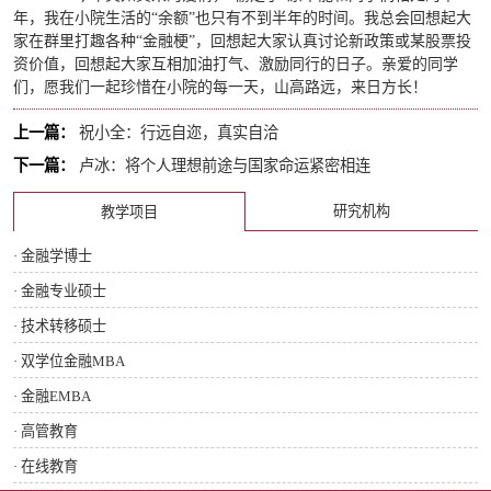
年，我在小院生活的“余额”也只有不到半年的时间。我总会回想起大
家在群里打趣各种“金融梗”，回想起大家认真讨论新政策或某股票投
资价值，回想起大家互相加油打气、激励同行的日子。亲爱的同学
们，愿我们一起珍惜在小院的每一天，山高路远，来日方长！
上一篇：
祝小全：行远自迩，真实自洽
下一篇：
卢冰：将个人理想前途与国家命运紧密相连
研究机构
教学项目
· 金融学博士
· 金融专业硕士
· 技术转移硕士
· 双学位金融MBA
· 金融EMBA
· 高管教育
· 在线教育