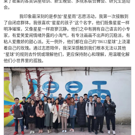
来了密集的各类讲座培训、新生晚会、多院系联合舞会、研究生运动
会。
我印象最深刻的是参加“星星雨”志愿活动，我第一次接触到
了自闭症群体。我很喜欢“星星的孩子”这个名字，他们既像星星一样
明净璀璨，又像星星一样寂寥沉静。他们之中有拥有自己语言的小专
家，有爱笑爱闹情绪外露的小淘气，有专注画画不出声的沉稳派，有
粘人爱撒娇的甜心派。无一例外，他们都在自己的“B612星球”上浇灌
着自己的玫瑰。通过志愿陪伴，我深深感触到我们根本无法以其他
“星球”的规则去怜悯或理解他们，更应保持耐心和理解，用温暖化解
他们小世界里的孤独。