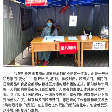
我在担任志愿者期间印象最深刻的不是某一件事，而是一些日
积月累的“变化”——刚开始“封城”时，学校封闭，超市关门，居民的
日常用品和食品全都得依赖社区对接的超市团购送货。那时候每个网
格一天的团购数量都在几百份左右，志愿者的主要工作就是分发物
资。到了3、4月份的时候，一切逐步恢复，每天的团购数量已经下降
到20份左右了，越来越多的超市开门，志愿者的工作也就新增了发放
“购物限行券”的责任。在志愿者工作职能的悄然变化中，包含着武汉
这座城市的复苏与生机。