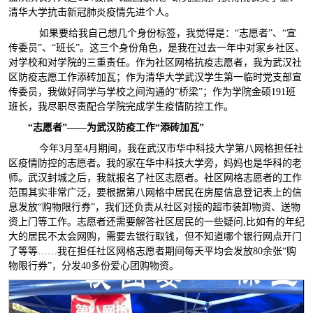
清华大学抗击新冠肺炎疫情先进个人。
如果要给我自己想几个身份标签，我觉得是：“志愿者”、“宣
传委员”、“班长”。这三个身份角色，是我在过去一年中对家乡社区、
对学校和对学院的三重责任。作为社区网格抗疫志愿者，我为武汉社
区防疫志愿工作添砖加瓦；作为清华大学武汉学生第一临时党支部宣
传委员，我做好同学与学校之间沟通的“桥梁”；作为学院金硕191班
班长，我尽职尽责配合学院完成学生疫情防控工作。
“志愿者”——为武汉防疫工作“添砖加瓦”
今年3月至4月期间，我在武汉市华中科技大学第八网格担任社
区疫情防控的志愿者。我的家在华中科技大学旁，妈妈也是华科的老
师。武汉封城之后，我就报名了社区志愿者。社区网格志愿者的工作
范围其实非常广泛，要根据第八网格中居民在房屋信息登记表上的信
息发放“购物限行券”，我们还负责从社区对接的超市装卸物资、送物
资上门等工作。志愿者还需要解答社区居民的一些疑问,比如有的年纪
大的居民不太会网购，需要去银行取钱，但不知道哪个银行网点开门
了等等……我在担任社区网格志愿者期间每天平均会发放80余张“购
物限行券”，分发40多份爱心团购物资。