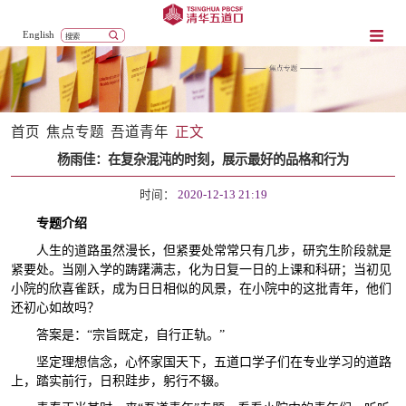
English
首页
焦点专题
吾道青年
正文
杨雨佳：在复杂混沌的时刻，展示最好的品格和行为
时间：
2020-12-13 21:19
专题介绍
人生的道路虽然漫长，但紧要处常常只有几步，研究生阶段就是
紧要处。当刚入学的踌躇满志，化为日复一日的上课和科研；当初见
小院的欣喜雀跃，成为日日相似的风景，在小院中的这批青年，他们
还初心如故吗？
答案是：“宗旨既定，自行正轨。”
坚定理想信念，心怀家国天下，五道口学子们在专业学习的道路
上，踏实前行，日积跬步，躬行不辍。