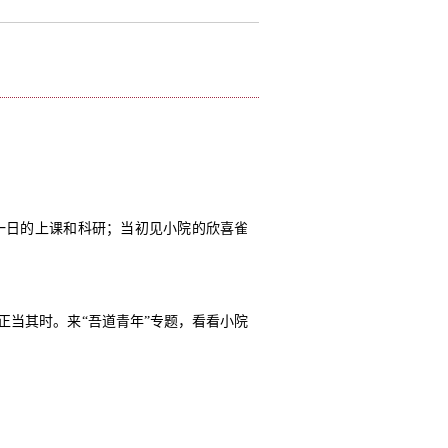
一日的上课和科研；当初见小院的欣喜雀
当其时。来“吾道青年”专题，看看小院