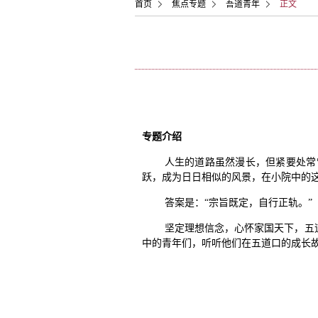
首页
焦点专题
吾道青年
正文
专题介绍
人生的道路虽然漫长，但紧要处常
跃，成为日日相似的风景，在小院中的
答案是：“宗旨既定，自行正轨。”
坚定理想信念，心怀家国天下，五
中的青年们，听听他们在五道口的成长