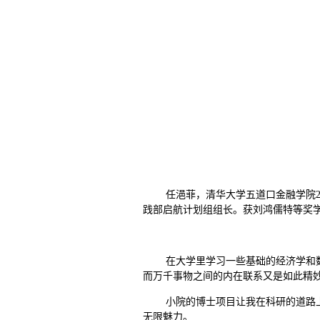
任浥菲，清华大学五道口金融学院2
践部启航计划组组长。获刘鸿儒特等奖
在大学里学习一些基础的经济学和
而万千事物之间的内在联系又是如此精妙
小院的博士项目让我在科研的道路
无限魅力。