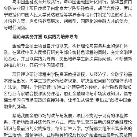
与中国金融改革开放共行，与中国金融国际化同行。清华五道口
金融专业硕士项目庚续了由北京大学陈岱孙教授、胡代光教授、厉以
宁教授和中国人民大学黄达教授等学界泰斗设计并制定的金融硕士人
才培养方案，肩负培养高层次、创新型、国际化的金融人才的使命，
与时代同频。
理论与实务并重 以实践为培养导向
金融专业硕士项目自开设以来，构建理论与实务并重的课程体
系，在延续中国人民银行研究生部传统特色课程的同时，夯实金融理
论基础，并且以实践为导向，突出培养学生解决实际问题，不断创新
的核心能力，开拓学生国际视野。
项目理论研讨课程由学院资深教授讲授，从经济学、金融学的基
本原理出发，向学生提供分析经济现象、解决金融问题的逻辑体系和
方法论。同时，学院延续“五道口”外聘导师的传统，由学院教授和知
名行业专家联合授课实务课程，融汇金融理论与市场实践知识，倡导
课堂学习与市场实践的直接对接，让学生从课堂“走出去”触摸中国金
融业的脉动。
紧随我国金融市场的改革与发展，项目不拘泥于现有的课程体
系，不断地改进并迭代教学方式，帮助学生获取最新的经济金融理论
知识与最前沿的实践指导。每年新生入学，学院都会组织丰富多彩的
新生活动，邀请学界、业界精英和校友代表介绍金融业最新动态及前