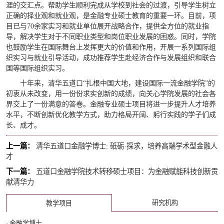
涯的交汇点。帮助学生顺利完成从学校到社会的过渡，引导学生树立
正确的择业观和就业观，是金融专业硕士教育的重要一环。目前，项
目已与70余家实习和就业单位展开战略合作，提供全方位的就业指
导，解决学生对于不同职业类型和岗位职业发展的困惑。同时，学院
也鼓励学生在国际舞台上发挥更大的价值和作用，开展一系列国际组
织实习与就业引导活动，成功推荐学生赴经济合作与发展组织和联合
国等国际组织实习。
十年来，清华五道口“扎根中国大地，建设国际一流金融学院”的
初衷从未改变，用一份份求实创新的成绩，向关心学院发展的社会各
界交上了一份满意的答卷。金融专业硕士项目将进一步提升人才培养
水平，不断创新优化教学方式，助力格局开阔、躬行实践的学子们成
长、成才。
上一篇：
清华五道口金融学博士: 砥砺·探求，培养高端学术型金融人
才
下一篇：
五道口金融学院技术转移硕士项目：为金融赋能科技创新贡
献清华力
研究机构
教学项目
· 金融学博士