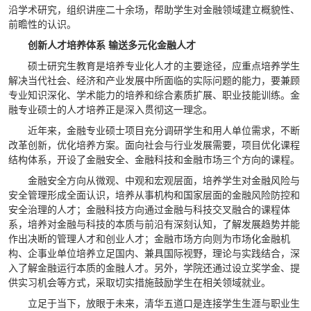
沿学术研究，组织讲座二十余场，帮助学生对金融领域建立概貌性、
前瞻性的认识。
创新人才培养体系 输送多元化金融人才
硕士研究生教育是培养专业化人才的主要途径，应重点培养学生
解决当代社会、经济和产业发展中所面临的实际问题的能力，要兼顾
专业知识深化、学术能力的培养和综合素质扩展、职业技能训练。金
融专业硕士的人才培养正是深入贯彻这一理念。
近年来，金融专业硕士项目充分调研学生和用人单位需求，不断
改革创新，优化培养方案。面向社会与行业发展需要，项目优化课程
结构体系，开设了金融安全、金融科技和金融市场三个方向的课程。
金融安全方向从微观、中观和宏观层面，培养学生对金融风险与
安全管理形成全面认识，培养从事机构和国家层面的金融风险防控和
安全治理的人才；金融科技方向通过金融与科技交叉融合的课程体
系，培养对金融与科技的本质与前沿有深刻认知，了解发展趋势并能
作出决断的管理人才和创业人才；金融市场方向则为市场化金融机
构、企事业单位培养立足国内、兼具国际视野，理论与实践结合，深
入了解金融运行本质的金融人才。另外，学院还通过设立奖学金、提
供实习机会等方式，采取切实措施鼓励学生在相关领域就业。
立足于当下，放眼于未来，清华五道口是连接学生生涯与职业生