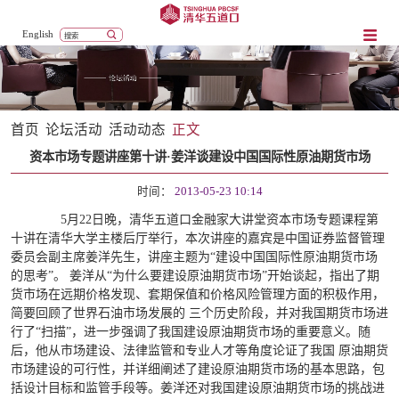
English
首页
论坛活动
活动动态
正文
资本市场专题讲座第十讲·姜洋谈建设中国国际性原油期货市场
时间：
2013-05-23 10:14
5月22日晚，清华五道口金融家大讲堂资本市场专题课程第
十讲在清华大学主楼后厅举行，本次讲座的嘉宾是中国证券监督管理
委员会副主席姜洋先生，讲座主题为“建设中国国际性原油期货市场
的思考”。
姜洋从“为什么要建设原油期货市场”开始谈起，指出了期
货市场在远期价格发现、套期保值和价格风险管理方面的积极作用，
简要回顾了世界石油市场发展的 三个历史阶段，并对我国期货市场进
行了“扫描”，进一步强调了我国建设原油期货市场的重要意义。随
后，他从市场建设、法律监管和专业人才等角度论证了我国 原油期货
市场建设的可行性，并详细阐述了建设原油期货市场的基本思路，包
括设计目标和监管手段等。姜洋还对我国建设原油期货市场的挑战进