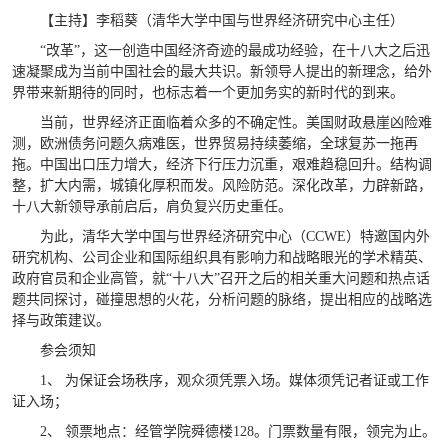
【主持】李稻葵（清华大学中国与世界经济研究中心主任）
“改革”，这一创造中国经济奇迹的最成功经验，在十八大之后迅
速凝聚成为当前中国社会的最大共识。新领导人提出的新理念，给外
界带来新期待的同时，也标志着一个更加务实的新时代的到来。
当前，世界经济正面临着众多的不确定性。美国财政悬崖凶险难
测，欧洲债务问题久病难医，世界贸易持续萎缩，全球复苏一拖再
拖。中国出口压力增大，经济下行压力沉重，艰难趋稳回升。结构调
整，扩大内需，城镇化厚积而发。风险防范。深化改革，力辟新路，
十八大新领导承前启后，肩负复兴历史重任。
为此，清华大学中国与世界经济研究中心（CCWE）特邀国内外
研究机构、公司企业和国际组织具有影响力和战略眼光的学术精英、
政府官员和企业高管，就“十八大”召开之后的相关重大问题和热点话
题共同探讨，碰撞思想的火花，分析问题的脉络，提出相应的战略选
择与政策建议。
参会须知
1、 为保证会场秩序，观众须凭票入场。媒体须凭记者证或工作
证入场；
2、 领票地点：经管学院舜德楼128。门票数量有限，领完为止。