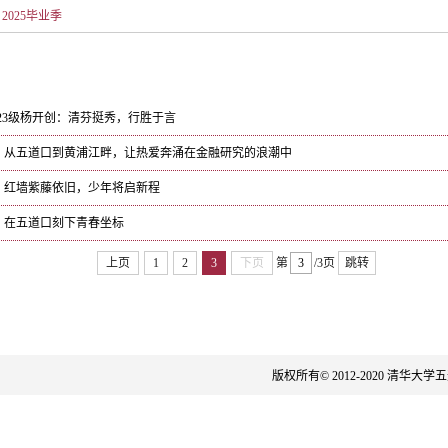
2025毕业季
2023级杨开创：清芬挺秀，行胜于言
雨：从五道口到黄浦江畔，让热爱奔涌在金融研究的浪潮中
山：红墙紫藤依旧，少年将启新程
培：在五道口刻下青春坐标
上页
1
2
3
下页
第
/3页
跳转
版权所有© 2012-2020 清华大