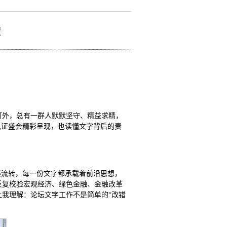
度
灯外，总有一群人默默坚守、精益求精，
见证盛会精彩呈现，也读懂文字背后的责
集流转，每一份文字都承载着前沿思想，
反复校验宏观经济、绿色金融、金融改革
我理解：论坛文字工作不是简单的“改错