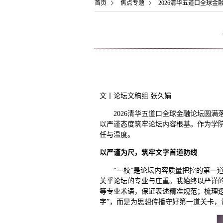
首页
焦点专题
2026清华五道口全球金
文丨论坛文稿组 张久娟
2026清华五道口全球金融论坛圆
以严谨态度筑牢论坛内容根基。作为学院
任与温度。
以严谨为尺，筑牢文字首道防线
“一校”是论坛内容质量把控的第一
关乎论坛的专业与庄重。我始终以严谨
等专业术语，保证表述精准规范；梳理
字”，而是为思想传播守好第一道关卡，