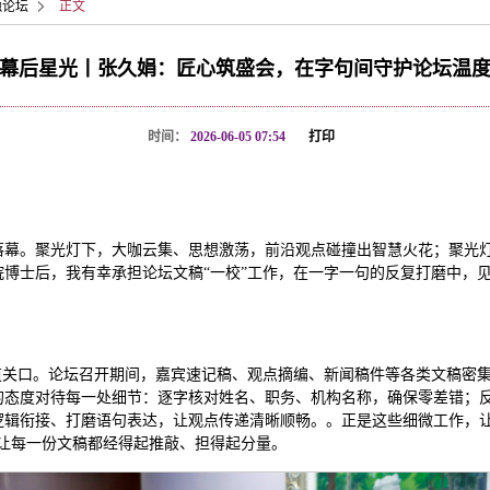
融论坛
正文
幕后星光丨张久娟：匠心筑盛会，在字句间守护论坛温
时间：
2026-06-05 07:54
打印
满落幕。聚光灯下，大咖云集、思想激荡，前沿观点碰撞出智慧火花；聚光
博士后，我有幸承担论坛文稿“一校”工作，在一字一句的反复打磨中，
道关口。论坛召开期间，嘉宾速记稿、观点摘编、新闻稿件等各类文稿密
的态度对待每一处细节：逐字核对姓名、职务、机构名称，确保零差错；
逻辑衔接、打磨语句表达，让观点传递清晰顺畅。。正是这些细微工作，让
让每一份文稿都经得起推敲、担得起分量。