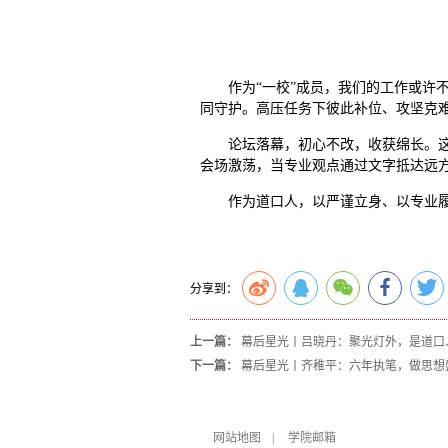
作为“一校”成员，我们的工作或许
同守护。高压任务下彼此补位、攻坚克
论坛落幕，初心不改，收获绵长。
会场激荡，当专业观点通过文字抵达远
作为道口人，以严谨立身、以专业
分享到：
上一篇：
幕后星光丨吕晓丹：聚光灯外，是道口
下一篇：
幕后星光丨齐稚平：六年执笔，做思想
网站地图
|
学院邮箱