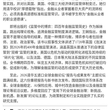
管实践，并对比英国、美国、中国三大经济体的监管体制变迁。她引
用清华校训“厚德载物”指出，金融从业者掌握着巨大资产的流转权
力，必须具备高道德标准和监管常识。该书被学生称为“金融从业者
的职业道德课”。
即将出版的《监管中的博弈：四百年金融监管简史》作为姊妹
篇，跳出纯理论视角，追溯金融监管制度演进逻辑。王娴指出，金融
监管不是理论指导的结果，而是一种博弈均衡，博弈参与者包括律
师、法官、政治家等。该书以叙事性文体讲述了1720年英国《泡沫法
案》到2026年的400年金融监管演进，涵盖英国从普通法下的自律监
管到“双峰”监管的演变，美国以危机为驱动的联邦化进程及其持续的
“碎片化”困局，以及法国、德国、日本等大陆法系国家的不同监管路
径。全书横跨四百年、纵览五大经济体，揭示监管危机如何打破旧均
衡、促成新均衡，为理解金融监管的动态形成提供了宏大历史视角。
至此，2026清华五道口全球金融论坛“报告与成果发布”主题论坛
圆满结束。这六份重磅报告与新书依次发布，围绕国际货币体系改
革、全球金融稳定、AI保险应用、城中村改造金融创新以及金融监管
理论等前沿议题，多维度回应了“变局下的全球金融治理：新挑战、
新机遇、新发展”的论坛主题，为政策制定和行业实践提供了扎实的
研究支撑。