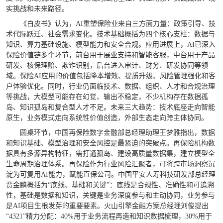
实挑战和未来路径。
《白皮书》认为，AI重塑保险业来自三方面力量：政策引导、技
术代际跃迁、社会需求变化。技术基础概括为四个核心支柱：数据与
知识、算力基础设施、模型能力和安全合规。应用进展上，AI已深入
保险价值链多个环节，前台用于展业支持和智能客服，中台用于产品
研发、核保理赔、欺诈识别，后台进入审计、财务、研发协同等领
域。保险AI应用的价值包括降本增效、提质升级、风险管理强化和客
户体验优化。同时，行业仍面临技术、数据、组织、人才和合规治理
等挑战，大模型可能存在幻觉、输出不稳定，不少机构存在数据孤
岛、知识孤岛和复合型人才不足。未来三大趋势：技术底座走向智能
原生，业务模式走向系统性价值创造，外部生态走向跨主体协同。
圆桌环节，中国再保险数字金融部总经理助理王梦雅指出，数据
和知识基础、模型治理和安全风控是最紧迫的突破点。再保险机构数
据具有多源异构特征，需打通孤岛、建设高质量数据集，建立模型全
生命周期治理体系。再保险作为行业风险汇聚者，可将跨市场洞察沉
淀为可复用AI能力，赋能直保公司。中国平安人寿科技研发部总经理
贾金鹏概括为“底线、基础和关键”：底线是合规性、准确性和可追溯
性，基础是数据和知识，关键是业务深度参与和主动协同，业务参与
是AI项目生根发芽的重要要素。火山引擎金融方案总经理刘俊提出
“4321”精力分配：40%用于业务流程再造和知识数据梳理，30%用于