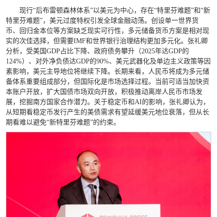
现行“后布雷顿森林体系”以美元为中心，存在“特里芬难题”和“新
特里芬难题”，美元过度特权引发全球金融动荡。创设单一世界货
币、回归金本位等方案缺乏现实可行性，多元储备货币方案是相对现
实的次佳选择，但需要IMF和世界银行治理结构更加多元化。张礼卿
分析，受美国GDP占比下降、政府债务攀升（2025年达GDP的
124%）、对外净负债达GDP的90%、美元武器化及单边主义政策等因
素影响，美元主导地位将继续下降。长期来看，人民币将成为多元储
备体系重要组成部分，但国际化是市场选择过程。当前可适当加快资
本账户开放，扩大国债市场双向开放，积极推动离岸人民币市场发
展，挖掘南方国家合作潜力。关于稳定币和AI的影响，张礼卿认为，
从短期看稳定币发行产生的美债需求有望延缓美元地位衰落，但从长
期看难以避免“新特里芬难题”的约束。