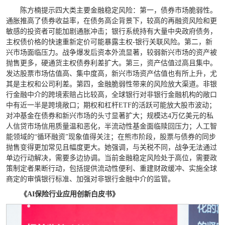
陈方楠提示四大类主要金融稳定风险：第一，债券市场脆弱性。
通胀推高了债券收益率，在债务高企背景下，较高的再融资风险和更
敏感的投资者可能加剧通胀冲击；银行系统持有大量中央政府债务，
主权债价格的快速重新定价可能暴露主权-银行关联风险。第二，新
兴市场面临压力。战争爆发后资本外流显著，较弱新兴市场的资产被
抛售更多，硬通货主权债券利差扩大。第三，资产估值过高且集中。
发达股票市场估值高、集中度高，新兴市场资产估值也有所上升，尤
其是主权和公司利差。第四，金融脆弱性带来的风险放大渠道。非银
行金融中介的跨境索赔占比较高，全球银行对非银行金融机构的敞口
中有近一半是跨境敞口；期权和杠杆ETF的活跃可能放大股市波动；
对冲基金在债券和新兴市场的头寸显著扩大；规模达4万亿美元的私
人信贷市场信用质量温和恶化，半流动性基金面临赎回压力；人工智
能领域的“循环融资”现象值得关注；在熊市阶段，股票与债券的同步
抛售变得更加常见且幅度更大。她强调，与关税不同，战争无法通过
单边行动解决，需要多边协调。当前金融稳定风险处于高位，需要政
策制定者果断行动，包括提供流动性便利、重建财政缓冲、实施全球
商定的审慎银行标准、加强对非银行金融中介的监管。
《AI保险行业应用创新白皮书》