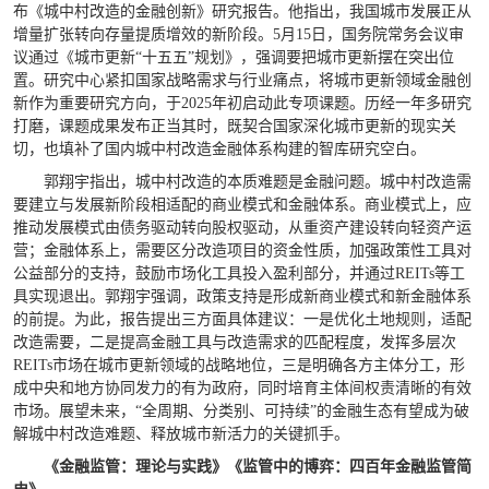
布《城中村改造的金融创新》研究报告。他指出，我国城市发展正从
增量扩张转向存量提质增效的新阶段。5月15日，国务院常务会议审
议通过《城市更新“十五五”规划》，强调要把城市更新摆在突出位
置。研究中心紧扣国家战略需求与行业痛点，将城市更新领域金融创
新作为重要研究方向，于2025年初启动此专项课题。历经一年多研究
打磨，课题成果发布正当其时，既契合国家深化城市更新的现实关
切，也填补了国内城中村改造金融体系构建的智库研究空白。
郭翔宇指出，城中村改造的本质难题是金融问题。城中村改造需
要建立与发展新阶段相适配的商业模式和金融体系。商业模式上，应
推动发展模式由债务驱动转向股权驱动，从重资产建设转向轻资产运
营；金融体系上，需要区分改造项目的资金性质，加强政策性工具对
公益部分的支持，鼓励市场化工具投入盈利部分，并通过REITs等工
具实现退出。郭翔宇强调，政策支持是形成新商业模式和新金融体系
的前提。为此，报告提出三方面具体建议：一是优化土地规则，适配
改造需要，二是提高金融工具与改造需求的匹配程度，发挥多层次
REITs市场在城市更新领域的战略地位，三是明确各方主体分工，形
成中央和地方协同发力的有为政府，同时培育主体间权责清晰的有效
市场。展望未来，“全周期、分类别、可持续”的金融生态有望成为破
解城中村改造难题、释放城市新活力的关键抓手。
《金融监管：理论与实践》《监管中的博弈：四百年金融监管简