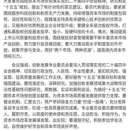
大家重点围绕资本市场贯彻落实党的二十届四中全会精神、研究制定
“十五五”规划，提出了有针对性的意见建议。委员代表提出，要紧紧
围绕服务科技创新和新质生产力发展，持续增强资本市场的制度包容
性、适应性和吸引力，既精准支持具有关键核心技术创新的优质企
业，又服务好优质制造业企业转型升级；要健全多层次股权市场，打
通私募股权创投基金投早、投小、投硬科技的卡点、堵点；推动提高
上市公司质量和投资价值，围绕居民财富管理需要不断丰富资本市场
产品创新，努力提升投资者回报；要大力推动高水平制度型对外开
放，统筹开放与安全，用好“两个市场、两种资源”，提高境内资本市
场吸引力。
会议强调，创新发展专业委员会要深入贯彻落实党的二十届四中
全会精神，切实践行政治性、人民性、专业性要求，紧扣防风险、强
监管、促高质量发展的工作主线，更好服务“十五五”发展目标和金融
强国建设。要找准定位、深耕研究，加强创新发展领域重大战略性前
沿性基础性问题研究，用数据、实证和案例说话，为做好“十五五”时
期资本市场规划建言献策，为资本市场高质量发展提供智力支撑。要
健全机制、汇聚合力，将产学研政各方力量“拧成一股绳”，充分发挥
各自专业优势，形成一批高质量研究成果。专业委员会委员要倾情投
入、履职尽责，以高度的使命感和责任感，主动担当、积极作为，为
资本市场改革发展谋良策、出实招；要遵规守纪，积极参加学会活
动，自觉维护好学会和资本市场良好声誉。