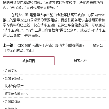
摆脱思维惯性和路径依赖。“思维方式的根本转变，决定未来成功与
否，”朱民说，“大时代需要大视野。”
“在线大讲堂”是清华大学五道口金融学院高管教育中心面向公众
推出的清华五道口云课堂的重要组成。目前往期各场讲座视频回看和
学习资料均已上线，仅在清华五道口云课堂平台独家提供，可以通过
“清华五道口”、“清华五道口高管教育”微信公众号，或者访问“清华五
道口云课堂”小程序获取。
上一篇：
GEG50前沿讲座丨卢锋：经济为何供强需弱？——聚焦公
共资源配置深层原因
研究机构
教学项目
· 金融学博士
· 金融专业硕士
· 技术转移硕士
· 双学位金融MBA
· 金融EMBA