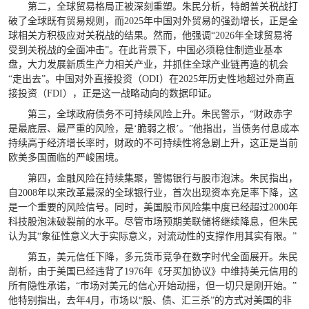
第二，全球贸易格局正被深刻重塑。朱民分析，特朗普关税战打
破了全球既有贸易规则，而2025年中国对外贸易的强劲增长，正是全
球相关方积极应对关税战的结果。然而，他强调“2026年全球贸易将
受到关税战的全面冲击”。在此背景下，中国必须稳住制造业基本
盘，大力发展新质生产力相关产业，并抓住全球产业链再造的机会
“走出去”。中国对外直接投资（ODI）在2025年历史性地超过外商直
接投资（FDI），正是这一战略动向的数据印证。
第三，全球政府债务不可持续风险上升。朱民警示，“财政赤字
是最底层、最严重的风险，是‘脆弱之根’。”他指出，当债务付息成本
持续高于经济增长率时，财政的不可持续性将急剧上升，这正是当前
欧美多国面临的严峻困境。
第四，金融风险在持续集聚，警惕银行与股市泡沫。朱民指出，
自2008年以来改革最深的全球银行业，首次出现资本充足率下降，这
是一个重要的风险信号。同时，美国股市风险集中度已经超过2000年
科技股泡沫破裂前的水平。尽管市场预期美联储将继续降息，但朱民
认为其“象征性意义大于实际意义，对流动性的支撑作用其实有限。”
第五，美元信任下降，多元货币竞争在数字时代全面展开。朱民
剖析，由于美国已经违背了1976年《牙买加协议》中维持美元信用的
所有隐性承诺，“市场对美元的信心开始动摇，但一切只是刚开始。”
他特别指出，去年4月，市场以“股、债、汇三杀”的方式对美国的非