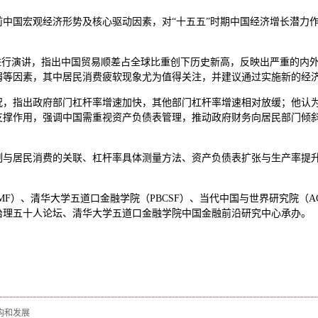
中国宏观经济形势及核心驱动因素，对“十五五”时期中国经济增长潜力作
进行演讲，指出中国贸易顺差占全球比重创下历史新高，反映出严重的内
弱等因素，其中居民消费疲软现象尤为值得关注，并建议通过实施新的经
况，指出政府部门杠杆率增速加快，其他部门杠杆率增速相对放缓；他认
支撑作用，强调中国需重视资产负债表管理，推动政府财务向居民部门倾
制与居民消费的关联、杠杆率具体测量方法、资产负债表扩张与生产率提
MF）、清华大学五道口金融学院（PBCSF）、当代中国与世界研究院（A
治理五十人论坛、清华大学五道口金融学院中国金融前沿研究中心承办。
构和发展