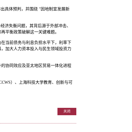
出具体预判，并围绕 “因地制宜发展新
外经济失衡问题，其背后源于外部冲击、
济再平衡政策破解这一关键难题。
为在当前债务与利息负担水平下，利率下
斜，加大人力资本投入与民生领域投资力
升的协同效应及亚太地区贸易一体化进程
CCWS）、上海科技大学教育、创新与可
关闭