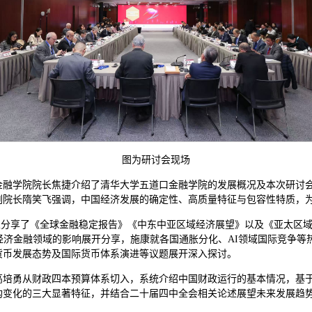
图为研讨会现场
融学院院长焦捷介绍了清华大学五道口金融学院的发展概况及本次研讨会
副院长隋笑飞强调，中国经济发展的确定性、高质量特征与包容性特质，
家分享了《全球金融稳定报告》《中东中亚区域经济展望》以及《亚太区
经济金融领域的影响展开分享，施康就各国通胀分化、AI领域国际竞争等
货币发展态势及国际货币体系演进等议题展开深入探讨。
培勇从财政四本预算体系切入，系统介绍中国财政运行的基本情况，基于财政
构变化的三大显著特征，并结合二十届四中全会相关论述展望未来发展趋