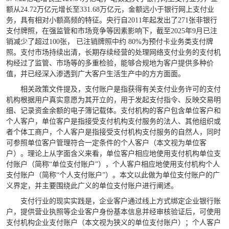
额从24.72万亿元增长至331.68万亿元，金额远小于银行网上支付业
务，具有相对小额高频的特征。央行自2011年起发出了271张非银行
支付牌照，在强监管和市场竞争等因素影响下，截至2025年9月已注
销减少了超过100张， 已注销牌照中约 80%为预付卡业务类支付牌
照。支付市场持续出清，长期存续经营的处理网络支付业务的支付机
构经过了监管、市场等的多重检验，能够合规地为客户提供多种价
值，并已经深入渗透到广大客户生活生产中的方方面面。
相关政策文件提及，支付账户是指获得有关支付业务许可的支付
机构根据用户真实意愿为其开立的，用于发起支付指令、反映交易明
细、记录资金余额的电子簿记载体。支付机构的客户包含单位客户和
个人客户，单位客户是指接受支付机构支付服务的法人、其他组织或
者个体工商户，个人客户是指接受支付机构支付服务的自然人，同时
可参照单位客户管理符合一定条件的个人客户（本文视为单位客
户）。理论上从字面含义来看，单位客户相应地使用支付机构单位支
付账户（简称“单位支付账户”），个人客户相应地使用支付机构个人
支付账户（简称“个人支付账户”）。本文以此做为单位支付账户的广
义界定，并主要围绕此广义的单位支付账户进行阐述。
支付行业的现实实践是，企业客户通过线上方式绑定企业银行账
户，提供营业执照等企业客户身份基本信息并经审核验证后，可使用
支付机构企业支付账户（本文视为狭义的单位支付账户）；个人客户