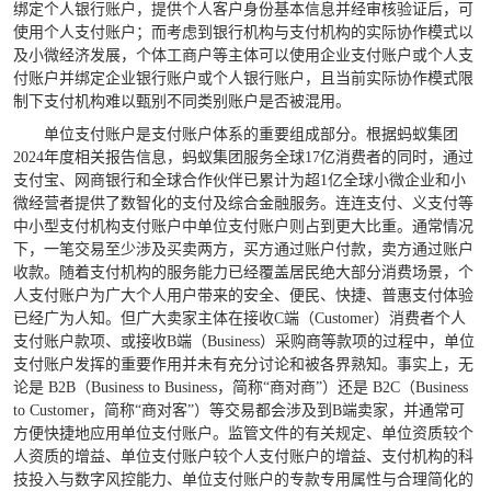
绑定个人银行账户，提供个人客户身份基本信息并经审核验证后，可
使用个人支付账户；而考虑到银行机构与支付机构的实际协作模式以
及小微经济发展，个体工商户等主体可以使用企业支付账户或个人支
付账户并绑定企业银行账户或个人银行账户，且当前实际协作模式限
制下支付机构难以甄别不同类别账户是否被混用。
单位支付账户是支付账户体系的重要组成部分。根据蚂蚁集团
2024年度相关报告信息，蚂蚁集团服务全球17亿消费者的同时，通过
支付宝、网商银行和全球合作伙伴已累计为超1亿全球小微企业和小
微经营者提供了数智化的支付及综合金融服务。连连支付、义支付等
中小型支付机构支付账户中单位支付账户则占到更大比重。通常情况
下，一笔交易至少涉及买卖两方，买方通过账户付款，卖方通过账户
收款。随着支付机构的服务能力已经覆盖居民绝大部分消费场景，个
人支付账户为广大个人用户带来的安全、便民、快捷、普惠支付体验
已经广为人知。但广大卖家主体在接收C端（Customer）消费者个人
支付账户款项、或接收B端（Business）采购商等款项的过程中，单位
支付账户发挥的重要作用并未有充分讨论和被各界熟知。事实上，无
论是 B2B（Business to Business，简称“商对商”）还是 B2C（Business
to Customer，简称“商对客”）等交易都会涉及到B端卖家，并通常可
方便快捷地应用单位支付账户。监管文件的有关规定、单位资质较个
人资质的增益、单位支付账户较个人支付账户的增益、支付机构的科
技投入与数字风控能力、单位支付账户的专款专用属性与合理简化的