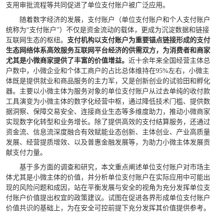
支用审批流程等共同促进了单位支付账户被广泛应用。
随着数字经济的发展，支付账户（单位支付账户和个人支付账户
统称为“支付账户”）不仅是资金流动的载体，更成为沉淀数据和链接
互联网生态的枢纽。
支付机构以支付账户为重要锚点链接形成的支付
生态网络体系高效服务互联网平台经济的供需双方，为消费者和商家
尤其是小微商家提供了丰富的价值增益。
近十余年来全国经营主体总
户数中，小微企业和个体工商户的占比总体维持在95%左右，小微主
体既是提供就业和商品服务的主力军，又是创新创业的试验田和孵化
器。主要以小微主体为服务对象的单位支付账户从过去单纯的收付款
工具演变为小微主体的数字化经营中枢，通过降低技术门槛、提供数
据洞察、保障交易安全、连接商业生态等多维度助力，推动小微商家
实现数字化转型和业务增长。除了提供高效的支付结算服务，还通过
资金流、信息流深度融合有效赋能业态创新、主体创业、产业高质量
发展、经营提质增效、以及普惠金融发展等，为助力小微主体发展贡
献支付力量。
基于多方面的调查和研究，本文重点阐述单位支付账户对市场主
体尤其是小微主体的价值，并分析单位支付账户在实际应用中可能出
现的风险问题和成因，站在平衡发展与安全的视角为充分发挥单位支
付账户价值提出权宜的政策建议。试图在促进各界形成单位支付账户
价值共识的基础上，为在安全可控前提下充分发挥其价值提供参考。