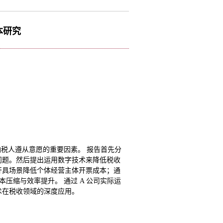
本研究
税人遵从意愿的重要因素。 报告首先分
问题。然后提出运用数字技术来降低税收
开具场景降低个体经营主体开票成本；通
压缩与效率提升。 通过 A 公司实际运
术在税收领域的深度应用。