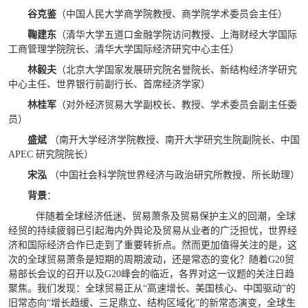
谷克鉴
（中国人民大学商学院教授、商学院学术委员会主任）
鞠建东
（清华大学五道口金融学院访问教授、上海财经大学国际
工商管理学院院长、清华大学国际经济研究中心主任）
林毅夫
（北京大学国家发展研究院名誉院长、新结构经济学研究
中心主任、世界银行前副行长、首席经济学家）
林桂军
（对外经济贸易大学副校长、教授、学术委员会副主任委
员）
盛斌
（南开大学经济学院教授、南开大学研究生院副院长、中国
APEC 研究院院长）
宋泓
（中国社会科学院世界经济与政治研究所教授、所长助理）
背景
：
伴随着全球经济低迷、贸易萧条及贸易保护主义的回潮，全球
经贸的持续疲弱已引起海内外舆论及贸易从业者的广泛担忧，世界经
济和国际经济合作已走到了重要转折点。然而更加值得关注的是，这
次的全球贸易萧条是短期的周期波动，还是常态的变化？随着G20贸
易部长会议的召开以及G20峰会的临近，各界对这一议题的关注日趋
聚焦。我们发现：全球贸易正从“高速增长、美国核心、中国驱动”的
旧常态向“增长趋缓、三足鼎立、结构区域化”的新常态演变，全球生