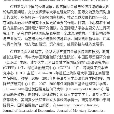
CIFER关注中国的经济现象，聚焦国际金融与经济领域的重大理
论与政策问题，充分发挥清华大学在理论研究、国际交流及政策沟通
上的优势，积极打造一个服务国家战略、推动全球发展的国际平台，
在国际金融及经济研究中发挥更加重要的作用。目前，中心有着中国
国内最顶尖的国际经济学研究团队，在国际经济学各主要分支进行研
究工作。研究方向包括国际贸易争端与全球治理重构、产业结构调整
与产业政策、动态结构分析与新经济地理学、国际货币新体系、汇率
与资本流动、地方政府融资、资产定价、疫情防控与经济发展等。
CIFER负责人鞠建东，清华大学五道口金融学院讲席教授，教育
部长江学者，清华大学国家金融研究院副院长，中国国际贸易研究会
（CTRG）主席，清华大学五道口金融学院国际金融与经济研究中心
(CIFER) 主任、绿色金融研究中心（CGFR）主任、跨境数字资本研
究中心（IDC）主任；2014—2017年担任上海财经大学国际工商管理
学院院长、教授，2009—2015年担任清华大学经济管理学院教授、国
际经济研究中心主任，2007—2009年任国际货币基金组织常驻学者，
1995—2014年担任美国俄克拉何马大学（University of Oklahoma）经
济系助理教授、副教授、终身教授；南京大学数学学士、清华大学经
济学硕士、美国宾夕法尼亚州立大学经济学博士。研究领域集中于国
际贸易、国际金融和产业组织，在American Economic Review、
Journal of International Economics、Journal of Monetary Economics、