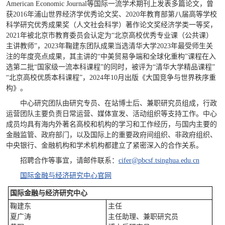
American Economic Journal等国际一流学术期刊上发表多篇论文，曾
获2016年浦山世界经济学优秀论文奖、2020年教育部第八届高等学校
科学研究优秀成果奖（人文社会科学）著作论文奖经济学类一等奖，
2021年被北京市教育委员会认定为“北京高校优秀专业课（公共课）
主讲教师”，2023年鞠建东团队成果当选清华大学2023年最受师生关
注的年度亮点成果，其主讲的“中美贸易争端和全球化重构”课程在入
选第二批“国家级一流本科课程”的同时，被评为“清华大学精品课程”
“北京高校优质本科课程”，2024年10月出版《大国竞争与世界秩序重
构》。
中心研究团队由研究专员、在站博士后、兼职研究员组成，行政
运营团队主要负责日常运营、媒体宣发、活动组织等支持工作。中心
成员均具有海内外著名高校和机构的学习和工作经历，与国内主要的
金融监管、政府部门，以及国际上的重要政府间组织、非政府组织、
中央银行、金融机构和学术机构都建立了紧密深入的合作关系。
招聘合作等事宜，请邮件联系：
cifer@pbcsf.tsinghua.edu.cn
国际金融与经济研究中心官网
国际金融与经济研究中心
鞠建东
主任
夏广涛
主任助理、兼职研究员