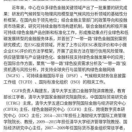
近年来，中心在众多绿色金融关键领域产出了一批重要的研究成
果：研发的气候转型与物理风险模型是气候风险分析领域的基础性分
析框架，在国内处于领先地位；结合金融主管部门的政策导向和投融
资市场需求，研究可持续金融市场构建机制，联合金融机构积极开展
可持续
/绿色金融产品创新和标准化工作，形成推动重点行业绿色和低
碳发展转型的金融服务体系，并首创了“一带一路”绿色金融国别案例
研究模式；在ESG投资领域，开发了上市公司ESG表现评价和中小微
企业ESG评价的方法学框架，开展了这些方法在银行信用风险管理、
供应链管理与产业链绿色化、金融科技支持绿色金融发展中的应用；
在国际合作方面，聚焦“一带一路”绿色投资需求分析及“一带一路”投
资机遇与风险分析，并支持全球央行与监管机构绿色金融网络
（NGFS）、可持续金融国际平台（IPSF）、气候相关财务信息披露
工作组（TCFD）、国际标准化组织（ISO）的相关工作。
CGFR负责人鞠建东，清华大学五道口金融学院讲席教授，教育
部长江学者，清华大学国家金融研究院副院长，中国国际贸易研究会
（CTRG）主席，清华大学五道口金融学院国际金融与经济研究中心
(CIFER) 主任、绿色金融研究中心（CGFR）主任、跨境数字资本研
究中心（IDC）主任；2014—2017年担任上海财经大学国际工商管理
学院院长、教授，2009—2015年担任清华大学经济管理学院教授、国
际经济研究中心主任，2007—2009年任国际货币基金组织常驻学者，