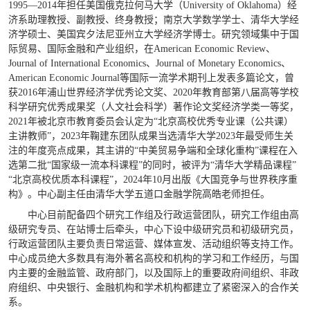
1995—2014年担任美国俄克拉何马大学（University of Oklahoma）经
济系助理教授、副教授、终身教授；南京大学数学学士、清华大学经
济学硕士、美国宾夕法尼亚州立大学经济学博士。研究领域集中于国
际贸易、国际金融和产业组织，在American Economic Review、
Journal of International Economics、Journal of Monetary Economics、
American Economic Journal等国际一流学术期刊上发表多篇论文，曾
获2016年浦山世界经济学优秀论文奖、2020年教育部第八届高等学校
科学研究优秀成果奖（人文社会科学）著作论文奖经济学类一等奖，
2021年被北京市教育委员会认定为“北京高校优秀专业课（公共课）
主讲教师”，2023年鞠建东团队成果当选清华大学2023年最受师生关
注的年度亮点成果，其主讲的“中美贸易争端和全球化重构”课程在入
选第二批“国家级一流本科课程”的同时，被评为“清华大学精品课程”
“北京高校优质本科课程”，2024年10月出版《大国竞争与世界秩序重
构》。中心副主任由清华大学五道口金融学院高皓老师担任。
中心目前配备四个研究工作组及行政运营团队，研究工作组由高
级研究专员、在站博士后牵头，中心下设中级研究员和初级研究员，
行政运营团队主要负责日常运营、媒体宣发、活动组织等支持工作。
中心成员绝大多数具有海外著名高校和机构的学习和工作经历，与国
内主要的金融监管、政府部门，以及国际上的重要政府间组织、非政
府组织、中央银行、金融机构和学术机构都建立了紧密深入的合作关
系。