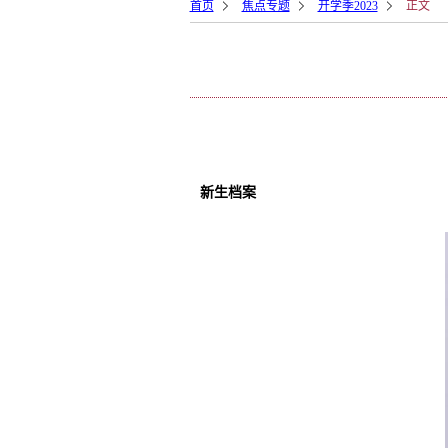
首页
焦点专题
开学季2023
正文
新生档案