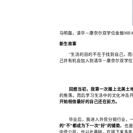
马明磊，清华－康奈尔双学位金融MB
新生故事
“生活的目的不在于找到自己，
己并有机会加入到清华－康奈尔双学位
回想当初，我第一次踏上北美土
的角落。而后学习生活中的文化冲击
开始相信最好的自己还在前方。
毕业后，我进入外贸分销行业，
的“不”都成为下一次“好”的铺垫
。也是
中资公司，也以此基础，在接下来多年