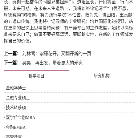
长，感谢一起奋斗的同窗兄弟姐妹们。道阻且长，行则将至；行而不
辍，未来可期。在未来人生道路上，我将始终铭记清华“自强不息，
厚德载物”的校训，努力践行学院“不怕苦，敢为先，讲团结，重贡献”
的五道口传统。我也将牢记导师的毕业嘱托：培养国际化的视野，站
在更高的层次上思考看待问题；有严谨专业的工作态度，始终以高标
准来要求自己；做事不要好高骛远，要脚踏实地，在新的工作领域发
挥自己的价值。
上一篇：
刘林鹭：紫藤花开，又翻开新的一页
下一篇：
吴昊：再出发，带着更大的光亮
研究机构
教学项目
· 金融学博士
· 金融专业硕士
· 技术转移硕士
· 双学位金融MBA
· 金融EMBA
· 高管教育