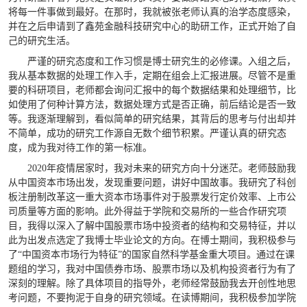
将每一件事做到最好。在那时，我就被张老师认真的治学态度感染，
并在之后申请到了鑫苑金融科技研究中心的助研工作，正式开始了自
己的研究生活。
严谨的研究态度和工作习惯是博士研究生的必修课。入组之后，
我从基本数据的处理工作入手，定期在组会上汇报进展。尽管不是重
要的科研项目，老师都会询问汇报中的每个数据结果和处理细节，比
如使用了何种计算方法，数据处理方式是否正确，前后结论是否一致
等。我逐渐理解到，看似简单的研究结果，其背后的思考与付出却并
不简单，成功的研究工作源自无数个细节积累。严谨认真的研究态
度，成为我对待工作的第一标准。
2020年疫情居家时，我对未来的研究方向十分迷茫。老师鼓励我
从中国资本市场出发，发现重要问题，讲好中国故事。我研究了科创
板注册制改革这一重大资本市场事件对于股票发行定价效率、上市公
司质量等方面的影响。此外得益于学院和交易所的一些合作研究项
目，我得以深入了解中国股票市场中投资者的结构和交易特征，并以
此为出发点选定了我博士毕业论文的方向。在博士期间，我积极参与
了“中国资本市场行为特征”的国家自然科学基金重大项目。通过在课
题组的学习，我对中国债券市场、股票市场以及机构投资者行为有了
深刻的理解。除了具体项目的指导外，老师经常鼓励我去开创性地思
考问题，不要拘泥于自身的研究领域。在读博期间，我积极参加学院