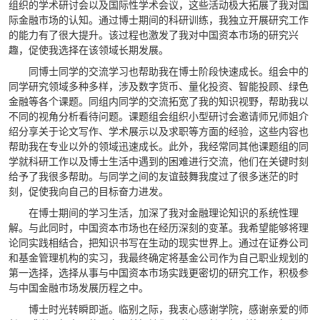
组织的学术研讨会以及国际性学术会议，这些活动极大拓展了我对国
际金融市场的认知。通过博士期间的科研训练，我独立开展研究工作
的能力有了很大提升。该过程也激发了我对中国资本市场的研究兴
趣，促使我选择在该领域长期发展。
同博士同学的交流学习也帮助我在博士阶段快速成长。组会中的
同学研究领域多种多样，涉及数字货币、量化投资、智能投顾、绿色
金融等各个课题。同组内同学的交流拓宽了我的知识视野，帮助我以
不同的视角分析看待问题。课题组会组织小型研讨会邀请师兄师姐介
绍分享关于论文写作、学术展示以及求职等方面的经验，这些内容也
帮助我在专业以外的领域迅速成长。此外，我经常同其他课题组的同
学就科研工作以及博士生活中遇到的困难进行交流，他们在关键时刻
给予了我很多帮助。与同学之间的友谊鼓舞我度过了很多迷茫的时
刻，促使我向自己的目标奋力进发。
在博士期间的学习生活，加深了我对金融理论知识的系统性理
解。与此同时，中国资本市场也在经历深刻的变革。我希望能够将理
论同实践相结合，把知识书写在生动的现实世界上。通过在证券公司
和基金管理机构的实习，我最终确定将基金公司作为自己职业规划的
第一选择，选择从事与中国资本市场实践更密切的研究工作，积极参
与中国金融市场发展历程之中。
博士时光转瞬即逝。临别之际，我衷心感谢学院，感谢亲爱的师