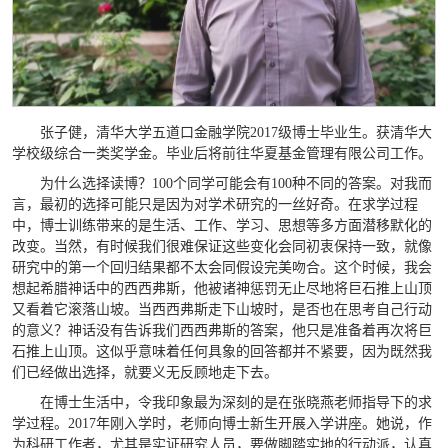
张子健，清华大学五道口金融学院2017级博士毕业生。获清华大
学校级综合一类奖学金。毕业后将前往华夏基金管理有限公司工作。
为什么选择读博？100个同学可能会有100种不同的答案。对我而
言，最初的选择可能只是因为对学术研究的一丝好奇。在求学过程
中，博士训练带来的是生活、工作、学习、思想等多方面潜移默化的
改变。当然，有时候我们很难保证这些变化会同初衷保持一致，就像
研究中的第一个回归结果都不太会同假设完美吻合。这个时候，我会
想起希腊神话中的西西弗斯，他被诸神惩罚无止尽地将巨石推上山顶
又看着它滚落山坡。当西西弗斯走下山坡时，是否也在思考自己行动
的意义？神话没有告诉我们西西弗斯的答案，他只是准备着再次将巨
石推上山顶。这似乎意味着任何具象的回答都并不紧要，因为既然我
们已经做出选择，就要义无反顾地走下去。
在博士生活中，令我印象最为深刻的是在张晓燕老师指导下的求
学过程。2017年刚入学时，老师向博士新生开展入学讲座。她说，作
为科研工作者，尤其是实证研究人员，要做脚踏实地的行动派，认真