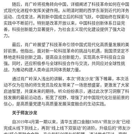
随后，肖广岭将视角转向中国，详细阐述了科技革命如何在中国
式现代化进程中发挥关键作用。从明清时期的西学东渐到近代的洋务
运动、戊戌变法，再到新中国成立后的科技飞跃，中国始终在探索与
实践中不断前行。特别是改革开放以来，中国科技创新体系日益完
善，科技创新能力显著提升，为社会主义现代化建设提供了强大动
力。
最后，肖广岭展望了科技革命引领中国式现代化高质量发展的美
好前景。他指出，面对新一轮科技革命的挑战与机遇，我国须坚定不
移地走科技创新之路，提高自主创新能力，实现高水平科技自立自
强。同时，还应积极参与全球科技合作与交流，共同应对全球性挑
战，为推动构建人类命运共同体贡献力量。
通过肖广岭深入浅出的讲解，本次“师友沙龙”落下帷幕，本次活
动不仅为在场的师生党员及校友带来了一场思想盛宴，更激发了大家
启迪智慧，共谋未来的期待。听众纷纷表示，通过此次学习洞察了科
技发展的最前沿动态，拓宽了视野，增强了对中国现代化壮丽前景的
信心，是高质量党建与高质量发展深度融合的生动实践。
关于师友沙龙
自2019年4月第一期以来，清华五道口金融EMBA“师友沙龙”已经
完成从线下到线上，再到“线上线下双驱动”的进阶。升级后的“师友沙