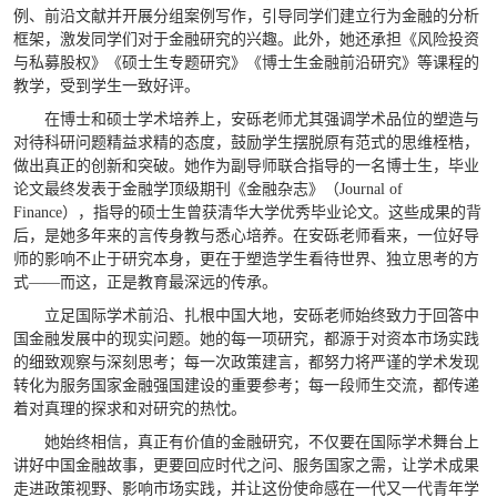
例、前沿文献并开展分组案例写作，引导同学们建立行为金融的分析
框架，激发同学们对于金融研究的兴趣。此外，她还承担《风险投资
与私募股权》《硕士生专题研究》《博士生金融前沿研究》等课程的
教学，受到学生一致好评。
在博士和硕士学术培养上，安砾老师尤其强调学术品位的塑造与
对待科研问题精益求精的态度，鼓励学生摆脱原有范式的思维桎梏，
做出真正的创新和突破。她作为副导师联合指导的一名博士生，毕业
论文最终发表于金融学顶级期刊《金融杂志》（Journal of
Finance），指导的硕士生曾获清华大学优秀毕业论文。这些成果的背
后，是她多年来的言传身教与悉心培养。在安砾老师看来，一位好导
师的影响不止于研究本身，更在于塑造学生看待世界、独立思考的方
式——而这，正是教育最深远的传承。
立足国际学术前沿、扎根中国大地，安砾老师始终致力于回答中
国金融发展中的现实问题。她的每一项研究，都源于对资本市场实践
的细致观察与深刻思考；每一次政策建言，都努力将严谨的学术发现
转化为服务国家金融强国建设的重要参考；每一段师生交流，都传递
着对真理的探求和对研究的热忱。
她始终相信，真正有价值的金融研究，不仅要在国际学术舞台上
讲好中国金融故事，更要回应时代之问、服务国家之需，让学术成果
走进政策视野、影响市场实践，并让这份使命感在一代又一代青年学