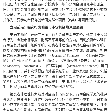
时担任清华大学国家金融研究院资本市场与公司金融研究中心副主
任、《清华金融评论》副主编、资本市场学会市场微观结构专业委员
会委员，先后主持国家自然科学基金优秀青年项目、重点专项项目，
并作为主要参与者获得创新研究群体项目（B类）等项目资助。
立足前沿：探究行为偏差与市场机制的深层逻辑
安砾老师的主要研究方向是行为金融与资产定价，她专注于投资
者行为、金融市场摩擦、财富不平等等前沿方向，围绕投资者非理性
行为及其对金融市场的影响、投资者非理性行为对社会福利的影响，
以及金融机构所面临的激励与限制及其影响三条主线开展研究。相关
研究成果发表于《金融杂志》（Journal of Finance）、《金融研究评
论》（Review of Financial Studies）、《货币经济学杂志》（Journal
of Monetary Economics）、《管理科学》（Management Science）等国
际顶级期刊，并多次获得国内外重量级学界、业界及政府奖项，包括
青木昌彦经济学论文奖提名奖、第十届教育部科学研究优秀成果奖、
第八届高等学校科学研究优秀成果奖、芝加哥量化投资协会学术竞赛
奖、PanAgora资产管理公司克伦威尔纪念奖等。
投资者非理性行为及其对金融市场的影响。行为金融学派的批评
者认为，投资者的非理性行为在解释市场价格时并不重要——只要市
场中存在理性套利者，少数投资者的错误定价就会被迅速纠正，并不
会对价格产生影响。安砾老师的一系列研究从具有坚实理论基础的行