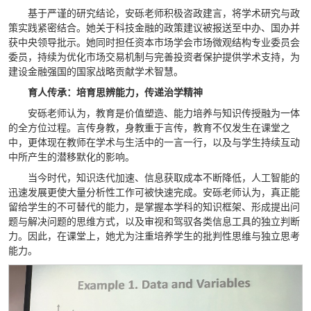
基于严谨的研究结论，安砾老师积极咨政建言，将学术研究与政
策实践紧密结合。她关于科技金融的政策建议被报送至中办、国办并
获中央领导批示。她同时担任资本市场学会市场微观结构专业委员会
委员，持续为优化市场交易机制与完善投资者保护提供学术支持，为
建设金融强国的国家战略贡献学术智慧。
育人传承：培育思辨能力，传递治学精神
安砾老师认为，教育是价值塑造、能力培养与知识传授融为一体
的全方位过程。言传身教，身教重于言传，教育不仅发生在课堂之
中，更体现在教师在学术与生活中的一言一行，以及与学生持续互动
中所产生的潜移默化的影响。
当今时代，知识迭代加速、信息获取成本不断降低，人工智能的
迅速发展更使大量分析性工作可被快速完成。安砾老师认为，真正能
留给学生的不可替代的能力，是掌握本学科的知识框架、形成提出问
题与解决问题的思维方式，以及审视和驾驭各类信息工具的独立判断
力。因此，在课堂上，她尤为注重培养学生的批判性思维与独立思考
能力。