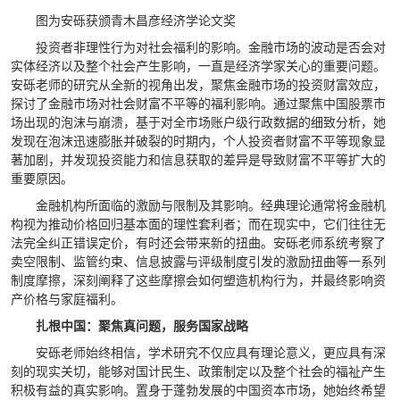
图为安砾获颁青木昌彦经济学论文奖
投资者非理性行为对社会福利的影响。金融市场的波动是否会对
实体经济以及整个社会产生影响，一直是经济学家关心的重要问题。
安砾老师的研究从全新的视角出发，聚焦金融市场的投资财富效应，
探讨了金融市场对社会财富不平等的福利影响。通过聚焦中国股票市
场出现的泡沫与崩溃，基于对全市场账户级行政数据的细致分析，她
发现在泡沫迅速膨胀并破裂的时期内，个人投资者财富不平等现象显
著加剧，并发现投资能力和信息获取的差异是导致财富不平等扩大的
重要原因。
金融机构所面临的激励与限制及其影响。经典理论通常将金融机
构视为推动价格回归基本面的理性套利者；而在现实中，它们往往无
法完全纠正错误定价，有时还会带来新的扭曲。安砾老师系统考察了
卖空限制、监管约束、信息披露与评级制度引发的激励扭曲等一系列
制度摩擦，深刻阐释了这些摩擦会如何塑造机构行为，并最终影响资
产价格与家庭福利。
扎根中国：聚焦真问题，服务国家战略
安砾老师始终相信，学术研究不仅应具有理论意义，更应具有深
刻的现实关切，能够对国计民生、政策制定以及整个社会的福祉产生
积极有益的真实影响。置身于蓬勃发展的中国资本市场，她始终希望