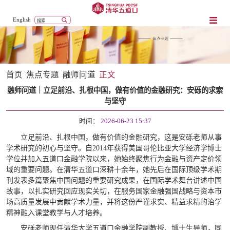
English
首页
焦点专题
融师问道
正文
融师问道｜立足前沿、扎根中国，做有价值的金融研究：安砾的求索
与坚守
时间：
2026-06-23 15:37
立足前沿、扎根中国，做有价值的金融研究，这是安砾老师从事
学术研究的初心与坚守。自2014年获得美国哥伦比亚大学经济学博士
学位并加入五道口金融学院以来，她始终聚焦行为金融与资产定价领
域的重要问题。在清华五道口深耕十余年，她先后在国际顶级学术期
刊发表多篇聚焦中国问题的重要研究成果，在国际学术舞台讲述中国
故事，以扎实研究回应现实关切，在服务国家金融强国战略与资本市
场高质量发展中贡献学术力量，并将这份严谨求实、精益求精的治学
精神融入课堂教学与人才培养。
安砾老师现任清华大学五道口金融学院副教授、博士生导师，同