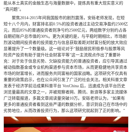
能从本土真实的金融生态与海量数据中，提炼具有重大现实意义的
“真问题”。
聚焦2014-2015年间我国股市的剧烈震荡，安砾老师发现，在短
短十八个月内，财富排名前0.5%的投资者通过主动交易净盈约2500亿
元，而后85%的普通投资者则净亏约2500亿元，两组数字分别约占各
自期初账户总市值的30%。更为关键的是，与平稳时期相比，市场剧
烈波动期间投资者的投资能力与信息获取差距对财富分配的放大效应
显著提升了一个数量级。这一结论对于“鼓励居民积极参与股票等风
险资产投资有助于提升社会财富平等”这一主流观点作出了重要补
充：对于处于信息劣势、欠缺投资能力的普通投资者，应引导其通过
被动指数基金或专业机构渠道参与资本市场，从而更稳健地共享资本
市场的财富增长，进而服务共同富裕的国家战略。这项研究不仅具有
重要的政策启示，也在公众间引发了广泛的社会关注。相关科普文章
发表于经济学前沿成果科普平台 VoxChina 后，迅速成为该平台历史
浏览量最高的文章之一，并被观察者网、腾讯、新浪等多家主流媒体
广泛转载报道，多篇文章阅读量突破10万。安砾老师认为，“如果有
更多的普通投资者看到这些严谨的数据分析，意识到自己在市场中的
劣势地位，从而改善投资行为，那么这项研究就起到了正的影响。”