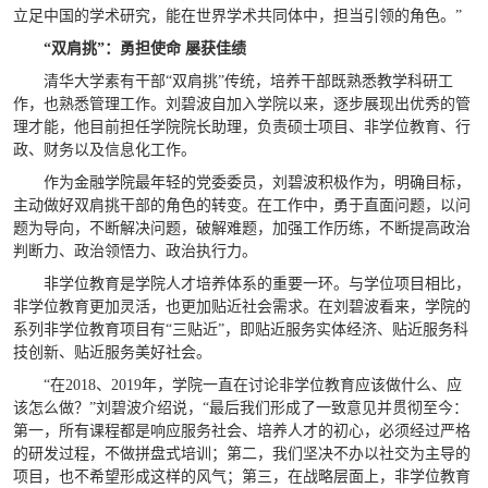
立足中国的学术研究，能在世界学术共同体中，担当引领的角色。”
“双肩挑”：勇担使命 屡获佳绩
清华大学素有干部“双肩挑”传统，培养干部既熟悉教学科研工
作，也熟悉管理工作。刘碧波自加入学院以来，逐步展现出优秀的管
理才能，他目前担任学院院长助理，负责硕士项目、非学位教育、行
政、财务以及信息化工作。
作为金融学院最年轻的党委委员，刘碧波积极作为，明确目标，
主动做好双肩挑干部的角色的转变。在工作中，勇于直面问题，以问
题为导向，不断解决问题，破解难题，加强工作历练，不断提高政治
判断力、政治领悟力、政治执行力。
非学位教育是学院人才培养体系的重要一环。与学位项目相比，
非学位教育更加灵活，也更加贴近社会需求。在刘碧波看来，学院的
系列非学位教育项目有“三贴近”，即贴近服务实体经济、贴近服务科
技创新、贴近服务美好社会。
“在2018、2019年，学院一直在讨论非学位教育应该做什么、应
该怎么做？”刘碧波介绍说，“最后我们形成了一致意见并贯彻至今：
第一，所有课程都是响应服务社会、培养人才的初心，必须经过严格
的研发过程，不做拼盘式培训；第二，我们坚决不办以社交为主导的
项目，也不希望形成这样的风气；第三，在战略层面上，非学位教育