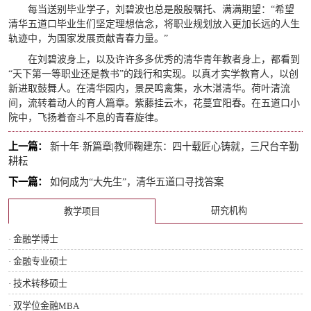
每当送别毕业学子，刘碧波也总是殷殷嘱托、满满期望：“希望
清华五道口毕业生们坚定理想信念，将职业规划放入更加长远的人生
轨迹中，为国家发展贡献青春力量。”
在刘碧波身上，以及许许多多优秀的清华青年教者身上，都看到
“天下第一等职业还是教书”的践行和实现。以真才实学教育人，以创
新进取鼓舞人。在清华园内，景昃鸣禽集，水木湛清华。荷叶清流
间，流转着动人的育人篇章。紫藤挂云木，花蔓宜阳春。在五道口小
院中，飞扬着奋斗不息的青春旋律。
上一篇：
新十年·新篇章|教师鞠建东：四十载匠心铸就，三尺台辛勤
耕耘
下一篇：
如何成为“大先生”，清华五道口寻找答案
研究机构
教学项目
· 金融学博士
· 金融专业硕士
· 技术转移硕士
· 双学位金融MBA