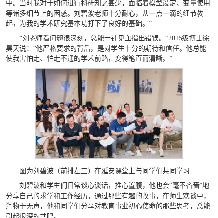
中。当时我对于如何进行科研知之甚少，面临着模型设定、变量使用
等诸多细节上的困惑。刘碧波老师十分耐心，从一点一滴的细节教
起，为我的学术研究基本功打下了良好的基础。”
“刘老师看问题很深刻，总能一针见血指出错误。”2015级博士徐
昊天说：“他严格要求的背后，是对学生十分的期待和信任。他总能
使我害怕走、怕走不通的学术前路，变得笔直而清晰。”
图为刘碧波（前排左三）在延安课堂上与同学们共同学习
刘碧波和学生们日常谈心谈话，推心置腹，他也会“毫不吝啬”地
分享自己的求学和工作经历，通过那些有趣的故事，在师生欢谈中，
润物于无声，他和同学们分享对教育事业初心使命的那些思考，总能
引起很深的共鸣。