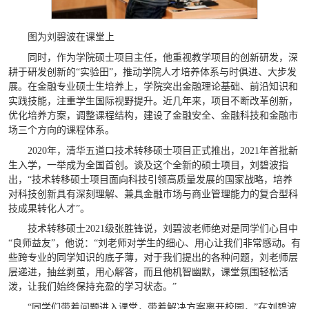
图为刘碧波在课堂上
同时，作为学院硕士项目主任，他重视教学项目的创新研发，深
耕于研发创新的“实验田”，推动学院人才培养体系与时俱进、大步发
展。在金融专业硕士生培养上，学院突出金融理论基础、前沿知识和
实践技能，注重学生国际视野提升。近几年来，项目不断改革创新，
优化培养方案，调整课程结构，建设了金融安全、金融科技和金融市
场三个方向的课程体系。
2020年，清华五道口技术转移硕士项目正式推出，2021年首批新
生入学，一举成为全国首创。谈及这个全新的硕士项目，刘碧波指
出，“技术转移硕士项目面向科技引领高质量发展的国家战略，培养
对科技创新具有深刻理解、兼具金融市场与商业管理能力的复合型科
技成果转化人才”。
技术转移硕士2021级张胜锋说，刘碧波老师绝对是同学们心目中
“良师益友”，他说：“刘老师对学生的细心、用心让我们非常感动。有
些跨专业的同学知识的底子薄，对于我们提出的各种问题，刘老师层
层递进，抽丝剥茧，用心解答，而且他机智幽默，课堂氛围轻松活
泼，让我们始终保持充盈的学习状态。”
“同学们带着问题进入课堂，带着解决方案离开校园，”在刘碧波