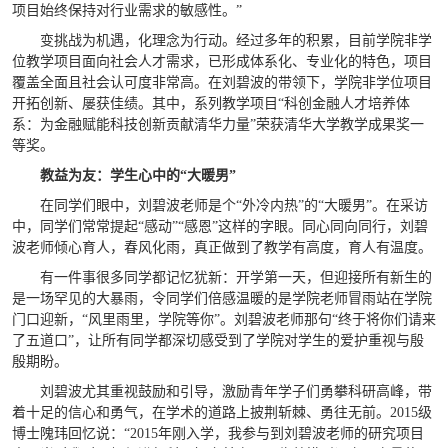
项目始终保持对行业需求的敏感性。”
变挑战为机遇，化理念为行动。经过多年的积累，目前学院非学
位教学项目面向社会人才需求，已形成体系化、专业化的特色，项目
覆盖全面且社会认可度非常高。在刘碧波的带领下，学院非学位项目
开拓创新、屡获佳绩。其中，系列教学项目“科创金融人才培养体
系：为金融赋能科技创新贡献清华力量”荣获清华大学教学成果奖一
等奖。
教益为友：学生心中的“大暖男”
在同学们眼中，刘碧波老师是个“外冷内热”的“大暖男”。在采访
中，同学们常常提起“感动”“感恩”这样的字眼。同心同向同行，刘碧
波老师倾心育人，春风化雨，真正做到了教学有高度，育人有温度。
有一件事很多同学都记忆犹新：开学第一天，但迎接所有新生的
是一场罕见的大暴雨，令同学们倍感温暖的是学院老师冒雨站在学院
门口迎新，“风里雨里，学院等你”。刘碧波老师那句“终于将你们请来
了五道口”，让所有同学都深切感受到了学院对学生的爱护重视与殷
殷期盼。
刘碧波尤其重视鼓励和引导，激励青年学子们勇攀科研高峰，带
着十足的信心和勇气，在学术的道路上披荆斩棘、勇往无前。2015级
博士隗玮回忆说：“2015年刚入学，我参与到刘碧波老师的研究项目