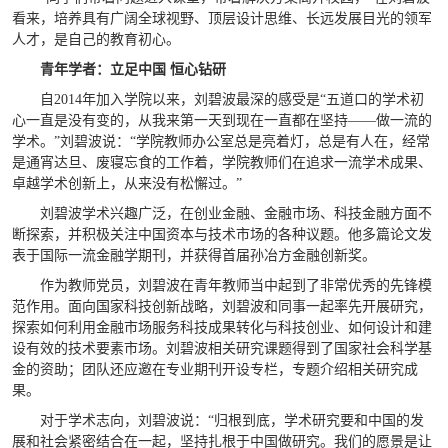
看来，培养具有广阔全球视野、顶层设计思维、长远发展目光的领军
人才，是自己的教育初心。
青年学者：立足中国 恒心钻研
自2014年加入学院以来，刘碧波最深的感受是“五道口的学术初
心一直是没有变的，从我来第一天到现在一直都在坚持——做一流的
学术。”刘碧波说：“学院教师办公室总是亮着灯，总是有人在，经常
是通宵达旦、废寝忘食的工作着，学院教师们在追求一流学术成果、
卓越学术创新上，从来没有松懈过。”
刘碧波学术兴趣广泛，在创业金融、金融市场、科技金融方面不
断探索，并积极关注中国资本与技术市场的各种议题。他多篇论文发
表于国际一流金融学期刊，并获得首届孙冶方金融创新奖。
作为教师党员，刘碧波在青年教师当中起到了非常优秀的先锋模
范作用。面向国家科技创新战略，刘碧波和同事一起率先开展研究，
探索如何利用金融市场服务科技成果转化与科技创业、如何设计和建
设有效的技术要素市场。刘碧波相关研究课题得到了国家社会科学基
金的资助；团队还应邀在专业期刊开设专栏，专题介绍相关研究成
果。
对于学术志向，刘碧波说：“归根到底，学术研究要和中国的发
展和社会紧密结合在一起，坚持扎根于中国做研究。我们的愿景是让