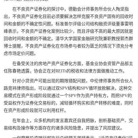
在不良资产证券化的探讨中，德勤会计师事务所合伙人陶坚指
出，不良资产证券化目前必须要解决怎样克服不良资产固有的回收时
间和金额的不确定性问题。标准普尔评级公司结构融资评级董事雷明
峰表示，不良资产证券化案例比较少，而且评级不高的最大原因就是
回收时间和金额的不确定。清华大学国家金融研究院兼职教授郭杰群
博士提醒，不良资产证券化在市场参与者较为匮乏的情况下须充分考
虑市场定价问题。
在备受关注的房地产资产证券化方面，基金业协会资管产品部主
任陈春艳透露，协会正在对
REITs
的税收和法律方面做推动工作。
针对小贷资产可能出现的期限错配问题，中伦律师事务所合伙人
路竞祎律师指出，可以通过双
SPV
结构和
SPV
循环放款解决，这种交
易模式在资产形成阶段就通过一个
SPV
作为资产持有方，而把
SPV
的
受益权作为证券化交易标的，减轻循环购买和资产转移的难度，同时
在资产形成阶段就可以利用杠杆。
在年会上，众多机构的发言嘉宾还自我把脉，剖析基础资产、交
易结构及操作等方面存在的诸多风险隐患，并提出了风控建议。