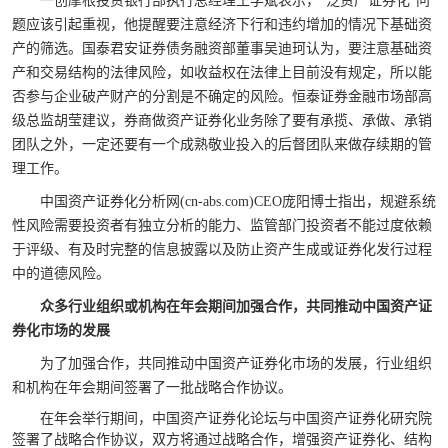
一创摩根投资银行部执行总经理王学斌表示，“泛资产证券化”问
题应该引起重视，他提醒要注意经济下行和违约增加的情况下基础资
产的筛选。国泰君安证券债务融资部董事吴迪珂认为，要注意基础资
产和交易结构的法律风险，如收益权在法律上目前没有规定，所以能
否参与企业破产财产的分割是不确定的风险。恒泰证券金融市场部高
级总监胡莹建议，券商做资产证券化业务除了要有承揽、承做、承销
团队之外，一定还要有一个成熟敬业投入的后督团队来做存续期的管
理工作。
中国资产证券化分析网
(cn-abs.com)CEO
庞阳博士指出，规避系统
性风险需要投资者有独立分析的能力、监管部门投资者不能过度依赖
于评级、有及时完整的信息披露以及防止资产生成或证券化发行过程
中的道德风险。
众多行业组织或机构在年会期间加强合作，共同推动中国资产证
券化市场的发展
为了加强合作，共同推动中国资产证券化市场的发展，行业组织
和机构在年会期间签署了一批战略合作协议。
在年会举行期间，中国资产证券化论坛与中国资产证券化研究院
签署了战略合作协议，双方将通过战略合作，增强资产证券化、结构