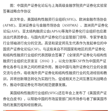
图：中国资产证券化论坛与上海高级金融学院资产证券化实验室
签署战略合作协议
此次年会，美国结构性融资行业组织
(SFIG)
、欧洲金融市场协会
(AFME)
、亚洲证券业与金融市场协会（
ASIFMA
）、澳洲资产证券化
论坛
(ASF)
、亚太结构融资公会
(APSA)
等海外证券化行业组织也应邀
派出代表团参会，与国内资产证券化行业监管部门领导、专家学者及
行业领袖进行充分的交流。高坚和梁定邦先生代表作为发起单位的中
国资产证券化论坛
(CSF)
，与这些来自不同国家和地区的资产证券化
和结构性融资行业组织代表团联合签署了《全球资产证券化与结构性
融资行业组织北京宣言（
2016
）》，以充分发挥
CSF
作为中国资产证
券化各参与主体之间的桥梁作用，推动中国与海外证券化行业的全面
交流与合作，吸收海外资产证券化和结构性融资行业的先进经验和教
训，并将创新理念转化为实践行为，促成相关方之间互惠互利战略合
作，推动中国证券化市场的规范健康发展。
美国结构性融资行业组织
(SFIG)
还在年会上发布了《美国资产证
券化白皮书》，以帮助中国的市场监管部门和市场参与者了解美国市
场的发展历程和经验教训。