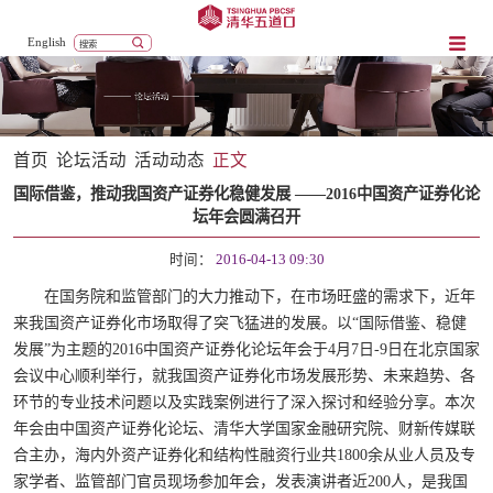
English
首页
论坛活动
活动动态
正文
国际借鉴，推动我国资产证券化稳健发展 ——2016中国资产证券化论
坛年会圆满召开
时间：
2016-04-13 09:30
在国务院和监管部门的大力推动下，在市场旺盛的需求下，近年
来我国资产证券化市场取得了突飞猛进的发展。以“国际借鉴、稳健
发展”为主题的
2016
中国资产证券化论坛年会于
4
月
7
日
-9
日在北京国家
会议中心顺利举行，就我国资产证券化市场发展形势、未来趋势、各
环节的专业技术问题以及实践案例进行了深入探讨和经验分享。本次
年会由中国资产证券化论坛、清华大学国家金融研究院、财新传媒联
合主办，海内外资产证券化和结构性融资行业共
1800
余从业人员及专
家学者、监管部门官员现场参加年会，发表演讲者近
200
人，是我国