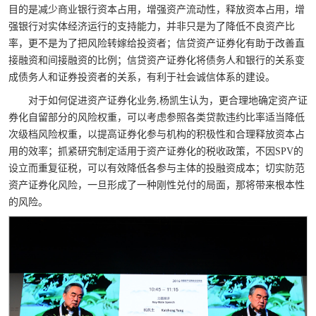
目的是减少商业银行资本占用，增强资产流动性，释放资本占用，增
强银行对实体经济运行的支持能力，并非只是为了降低不良资产比
率，更不是为了把风险转嫁给投资者；信贷资产证券化有助于改善直
接融资和间接融资的比例；信贷资产证券化将债务人和银行的关系变
成债务人和证券投资者的关系，有利于社会诚信体系的建设。
对于如何促进资产证券化业务
,
杨凯生认为，更合理地确定资产证
券化自留部分的风险权重，可以考虑参照各类贷款违约比率适当降低
次级档风险权重，以提高证券化参与机构的积极性和合理释放资本占
用的效率；抓紧研究制定适用于资产证券化的税收政策，不因
SPV
的
设立而重复征税，可以有效降低各参与主体的投融资成本；切实防范
资产证券化风险，一旦形成了一种刚性兑付的局面，那将带来根本性
的风险。