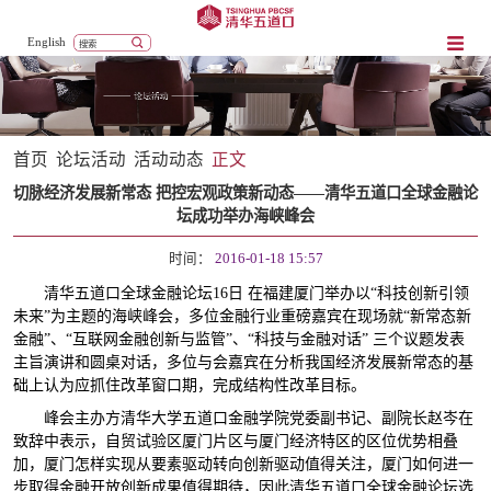
English
首页
论坛活动
活动动态
正文
切脉经济发展新常态 把控宏观政策新动态——清华五道口全球金融论
坛成功举办海峡峰会
时间：
2016-01-18 15:57
清华五道口全球金融论坛
16
日 在福建厦门举办以“科技创新引领
未来”为主题的海峡峰会，多位金融行业重磅嘉宾在现场就“新常态新
金融”、“互联网金融创新与监管”、“科技与金融对话” 三个议题发表
主旨演讲和圆桌对话，多位与会嘉宾在分析我国经济发展新常态的基
础上认为应抓住改革窗口期，完成结构性改革目标。
峰会主办方清华大学五道口金融学院党委副书记、副院长赵岑在
致辞中表示，自贸试验区厦门片区与厦门经济特区的区位优势相叠
加，厦门怎样实现从要素驱动转向创新驱动值得关注，厦门如何进一
步取得金融开放创新成果值得期待，因此清华五道口全球金融论坛选