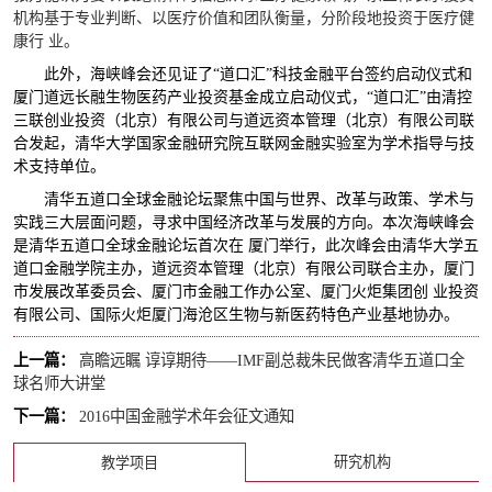
机构基于专业判断、以医疗价值和团队衡量，分阶段地投资于医疗健
康行 业。
此外，海峡峰会还见证了“道口汇”科技金融平台签约启动仪式和
厦门道远长融生物医药产业投资基金成立启动仪式，“道口汇”由清控
三联创业投资（北京）有限公司与道远资本管理（北京）有限公司联
合发起，清华大学国家金融研究院互联网金融实验室为学术指导与技
术支持单位。
清华五道口全球金融论坛聚焦中国与世界、改革与政策、学术与
实践三大层面问题，寻求中国经济改革与发展的方向。本次海峡峰会
是清华五道口全球金融论坛首次在 厦门举行，此次峰会由清华大学五
道口金融学院主办，道远资本管理（北京）有限公司联合主办，厦门
市发展改革委员会、厦门市金融工作办公室、厦门火炬集团创 业投资
有限公司、国际火炬厦门海沧区生物与新医药特色产业基地协办。
上一篇：
高瞻远瞩 谆谆期待——IMF副总裁朱民做客清华五道口全
球名师大讲堂
下一篇：
2016中国金融学术年会征文通知
研究机构
教学项目