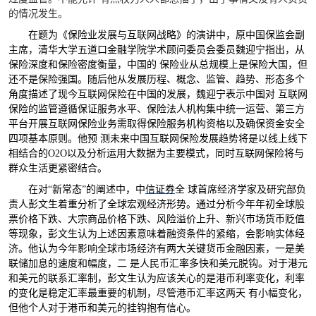
的情况发生。
在题为《保险业发展与互联网战略》的演讲中，原中国保监会副
主席，清华大学五道口金融学院学术顾问委员会委员魏迎宁指出，从
保险深度和保险密度衡量，中国的 保险业从总规模上是保险大国，但
还不是保险强国。随后他从发展历程、概念、监管、趋势、形态多个
角度描述了现今互联网保险在中国的发展，魏迎宁表示中国对 互联网
保险的监管遵循保证服务水平、保险法人机构集中统一运营、第三方
平台开展互联网保险业务需取得保险服务机构资格以及确保资金安全
四项基本原则。他预 测未来中国互联网保险发展趋势将是以线上线下
相结合的
O2O
以及分析运用大数据为主要模式，同时互联网保险将与
群众生活更紧密结合。
在对“新常态”的阐述中，中
信证券
全 球首席经济学家及研究部负
责人彭文生着重分析了全球宏观经济形势。通过分析今年年初全球股
票价格下跌、大宗商品价格下跌、风险溢价上升、新兴市场货币贬值
等现象，彭文生认为上述因素意味着融资条件的紧缩，会影响实体经
济。他认为今年影响全球市场经济有两大关键货币金融因素，一是美
联储加息的速度和幅度，二 是人民币汇率多快和美元脱钩。对于港元
和美元的联系汇率制，彭文生认为应该关心的是港币利率变化，利率
的变化是稳定汇率最重要的机制，尽管港币汇率这两天 有小幅变化，
但他个人对于港币和美元的挂钩抱有信心。