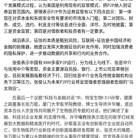
个发展模式过程，认为美国是利用现有的监管模式，把
P2P
纳入到证
券监管范围内。廖理表示
P2P
作为证券监管有以下四点启示：第一体
现在对资本金和系统安全性有要求的市场准入门槛；第二对团队、财
务、成交、违约、利息支付等信息进行全面、详尽、及时地披露；第
三是资金监管；第四是对借款者和投资者有一定要求。
胡滔表示，征信的本质是甄别风险，互联网
+
征信是中国经济和
金融的助推器，她建议发挥大数据征信的补充作用，同时加强消费者
的隐私保护、进一步推动数据的共享和行内的业务合作。
张俊表示中国有
3000
多家
P2P
运行，分为线上与线下、信息中介
与信用中介等类型，资金主要源自风投、银行、上市公司及草根创
业，目前发展面临着经济下行、回归信息中介业务及传统金融机构业
务下沉等压力，张俊认为未来
P2P
行业将呈现强者愈强弱者愈弱的“马
太效应”。
在最后一个议题“科技与金融对话”中，特宝生物
CEO
孙黎，健康
之路董事长张万能，厦门大学医学院教授、博士生导师许华曦，道远
资本合伙人宗宜伟共同展开了生物医药专题的对话，他们阐述了金
融、科技对企业发展 的支撑作用。许华曦教授表示现在的医学已经发
展到大数据和精准医疗的时代，孙黎直言没有创新医疗企业就自动死
亡，但生物医药行业新技术创新面临着研发周期 长、投资大的难题，
张万能认为要以长跑精神的信念从事医疗健康领域，宗宜伟表示投资