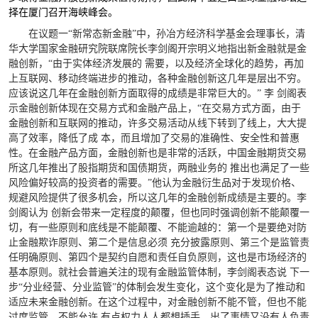
择在厦门召开海峡峰会。
在议题一“新常态新金融”中，孙冶方经济科学基金会理事长，清
华大学国家金融研究院联席院长李剑阁开宗明义地指出新金融就是金
融创新，“由于实体经济发展的 需要，以及经济全球化的趋势，再加
上互联网、移动终端进步的推动，各种金融创新这几年是层出不穷。
应该说这几年在金融创新方面取得的成绩是非常巨大的。”
李 剑阁表
示金融创新体现在交易方式和金融产品上，“在交易方式方面，由于
金融创新和互联网的推动，许多交易活动从线下转到了线上，大大提
高了效率，降低了成 本，而且增加了交易的准确性、安全性和普惠
性。在金融产品方面，金融创新也是非常的活跃，中国金融期货交易
所这几年推出了股指期货和国债期货，两融业务的 推出也满足了一些
风险偏好较高的投资者的需要。”他认为金融衍生品对于发现价格、
规避风险提供了很多机会，所以这几年的金融创新成绩是主要的。李
剑阁认为 创新会带来一定程度的颠覆，但也同时强调创新不能颠覆一
切，有一些原则和底线是不能颠覆、不能逾越的：第一个是要绝对防
止金融欺诈原则、第二个是信息必须 充分披露原则、第三个是监管责
任明确原则、第四个是契约自愿和责任自负原则，这也是市场经济的
基本原则。就社会普遍关注的现有金融监管体制，李剑阁表态说 下一
步“分业经营、分业监管”的体制会发生变化，这个变化是为了推动和
适应未来金融创新。在这个过程中，对金融创新不能不管，但也不能
过度监管。不能允许 有点权力人人都想插手，出了事情又没有人负责