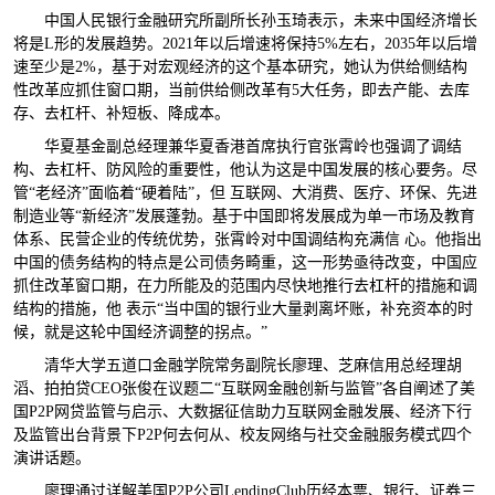
中国人民银行金融研究所副所长孙玉琦表示，未来中国经济增长
将是
L
形的发展趋势。
2021
年以后增速将保持
5%
左右，
2035
年以后增
速至少是
2%
，基于对宏观经济的这个基本研究，她认为供给侧结构
性改革应抓住窗口期，当前供给侧改革有
5
大任务，即去产能、去库
存、去杠杆、补短板、降成本。
华夏基金副总经理兼华夏香港首席执行官张霄岭也强调了调结
构、去杠杆、防风险的重要性，他认为这是中国发展的核心要务。尽
管“老经济”面临着“硬着陆”，但 互联网、大消费、医疗、环保、先进
制造业等“新经济”发展蓬勃。基于中国即将发展成为单一市场及教育
体系、民营企业的传统优势，张霄岭对中国调结构充满信 心。他指出
中国的债务结构的特点是公司债务畸重，这一形势亟待改变，中国应
抓住改革窗口期，在力所能及的范围内尽快地推行去杠杆的措施和调
结构的措施，他 表示“当中国的银行业大量剥离坏账，补充资本的时
候，就是这轮中国经济调整的拐点。”
清华大学五道口金融学院常务副院长廖理、芝麻信用总经理胡
滔、拍拍贷
CEO
张俊
在议题二“互联网金融创新与监管”各自阐述了美
国
P2P
网贷监管与启示、大数据征信助力互联网金融发展、经济下行
及监管出台背景下
P2P
何去何从、校友网络与社交金融服务模式四个
演讲话题。
廖理通过详解美国
P2P
公司
LendingClub
历经本票、银行、证券三