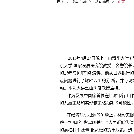
首页
论坛活动
活动动态
正文
2013年4月27日晚上，由清华大学
京大学 国家发展研究院教授、名誉院长
的思考与见解”的 演讲。他从世界银行
点问题进行了鞭辟入里的分 析，并与现
动。本次大讲堂由周皓教授主持。
作为发展中国家首位在世界银行工作的
的共赢策略和实现该策略预期的可能性
在经济危机根源的问题上，林毅夫提出
咎于“中国的 贸易顺差”、“人民币低估
的高杠杆率及量 化宽松的货币政策，造