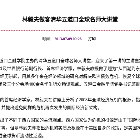
林毅夫做客清华五道口全球名师大讲堂
时间：
2013-07-09 09:26
打印
五道口金融学院主办的清华五道口全球名师大讲堂，迎来了第一讲的主讲
以及世界银行前副行长、首席经济学家，林毅夫教授做了题为“从西潮到
的经历讲起，用其多年来在经济领域的研究对解决欧洲债务危机、恢复全
场及三个分会场400余名学生听众畅谈观点。五道口金融学院党委书记兼
首席经济学家，林毅夫在讲座上分析了2008年全球经济危机的根源，
，并提出避免同样的危机再次发生的国际经济新架构。
了不同于西方国家的主流观点。西方国家认为危机的根源是由于“国际收
值”等。但是林毅夫却指出危机的实质及根源在于美国自身的政策，是美国2
成全球货币流动性泛滥。