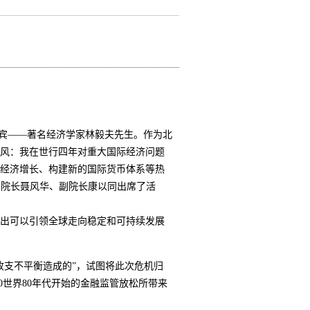
嘉宾——著名经济学家林毅夫先生。作为北
东风：我在世行四年对重大国际经济问题
球经济增长、构建新的国际货币体系等热
副院长聂风华、副院长康以同出席了活
指出可以引领全球走向稳定和可持续发展
支不平衡造成的”，试图将此次危机归
0世界80年代开始的金融监管放松所带来