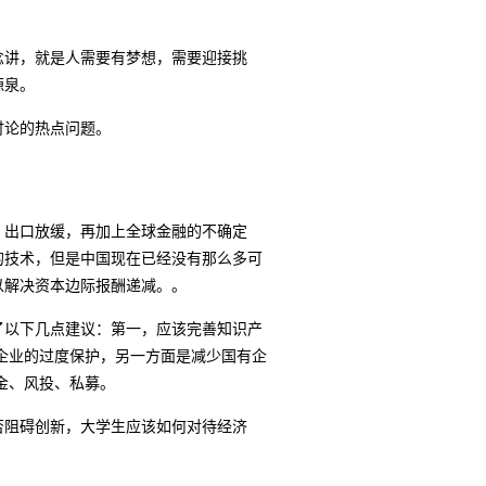
念讲，就是人需要有梦想，需要迎接挑
源泉。
讨论的热点问题。
、出口放缓，再加上全球金融的不确定
的技术，但是中国现在已经没有那么多可
以解决资本边际报酬递减。。
了以下几点建议：第一，应该完善知识产
企业的过度保护，另一方面是减少国有企
金、风投、私募。
否阻碍创新，大学生应该如何对待经济