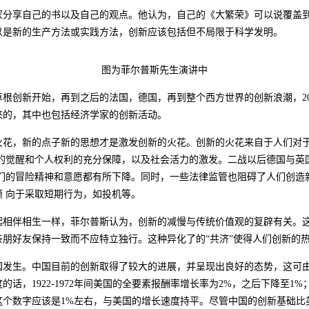
家分享自己的书以及自己的观点。他认为，自己的《大繁荣》可以说覆盖
以是新的生产方法或实践方法，创新应该包括但不局限于科学发明。
图为菲尔普斯先生演讲中
草根创新开始，再到之后的法国，德国，再到整个西方世界的创新浪潮，
2
来的，其中也包括经济学家的创新活动。
火花，新的点子新的思想才是激发创新的火花。创新的火花来自于人们对
识的觉醒和个人权利的充分保障，以及社会活力的激发。二战以后德国与英
人们的冒险精神和意愿都有所下降。同时，一些法律监管也阻碍了人们创造
 向于采取短期行为，如投机等。
起相伴相生一样，菲尔普斯认为，创新的减慢与传统价值观的复辟有关。
朋好友保持一致而不应特立独行。这种异化了的“共济”使得人们创新的
国发生。中国目前的创新取得了较大的进展，并呈现出良好的态势，这可
度的话，
1922-1972
年间美国的全要素报酬率增长率为
2%
，之后下降至
1%
这个数字应该是
1%
左右，与美国的增长速度持平。尽管中国的创新基础比