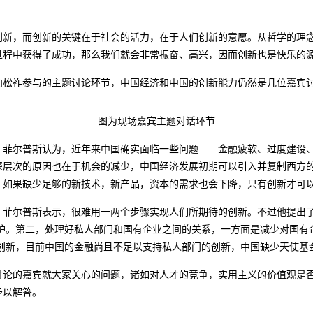
创新，而创新的关键在于社会的活力，在于人们创新的意愿。从哲学的理
过程中获得了成功，那么我们就会非常振奋、高兴，因而创新也是快乐的
向松祚参与的主题讨论环节，中国经济和中国的创新能力仍然是几位嘉宾
图为现场嘉宾主题对话环节
，菲尔普斯认为，近年来中国确实面临一些问题——金融疲软、过度建设
深层次的原因也在于机会的减少，中国经济发展初期可以引入并复制西方
，如果缺少足够的新技术，新产品，资本的需求也会下降，只有创新才可
，菲尔普斯表示，很难用一两个步骤实现人们所期待的创新。不过他提出
保护。第二，处理好私人部门和国有企业之间的关系，一方面是减少对国有
进创新，目前中国的金融尚且不足以支持私人部门的创新，中国缺少天使基
讨论的嘉宾就大家关心的问题，诸如对人才的竞争，实用主义的价值观是
予以解答。