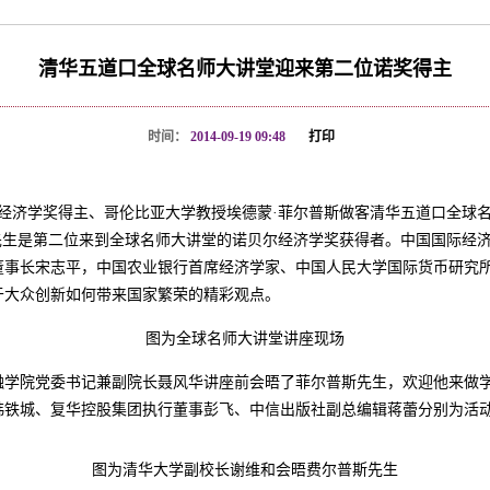
清华五道口全球名师大讲堂迎来第二位诺奖得主
时间：
2014-09-19 09:48
打印
经济学奖得主、哥伦比亚大学教授埃德蒙·菲尔普斯做客清华五道口全球
先生是第二位来到全球名师大讲堂的诺贝尔经济学奖获得者。中国国际经
董事长宋志平，
中国农业银行首席经济学家、中国人民大学国际货币研究
于大众创新如何带来国家繁荣的精彩观点。
图为全球名师大讲堂讲座现场
院党委书记兼副院长聂风华讲座前会晤了菲尔普斯先生，欢迎他来做学
韩铁城、复华控股集团执行董事彭飞、中信出版社副总编辑蒋蕾分别为活
图为清华大学副校长谢维和会晤费尔普斯先生