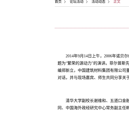
首页
论坛活动
活动动态
正文
2014
年
9
月
14
日上午，
2006
年诺贝尔
题为“繁荣的源动力”的演讲。菲尔普斯
编郑新立，中国建筑材料集团有限公司
对话，并与现场嘉宾、师生共同分享关
清华大学副校长谢维和、五道口金融学
同、中国海外政经研究中心常务副主任