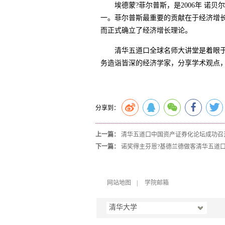
埃德蒙?菲尔普斯，是
2006
年 诺贝
一。菲尔普斯最重要的贡献在于经济增长
而正式确立了经济增长理论。
清华五道口全球名师大讲堂是着眼
务造诣皆深的经济学家，分享学术观点
分享到：
上一篇：
清华五道口中国资产证券化论坛成功召
下一篇：
诺奖得主芬恩?基德兰德做客清华五道
网站地图
|
学院邮箱
清华大学