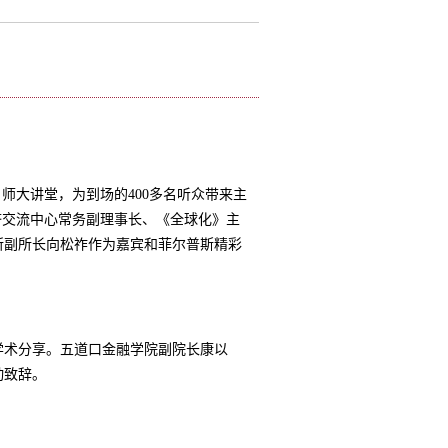
名师大讲堂，为到场的
400
多名听众带来主
济交流中心常务副理事长、《全球化》主
所副所长向松祚
作为嘉宾和菲尔普斯精彩
术分享。五道口金融学院副院长康以
动致辞。