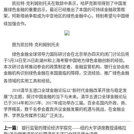
凯拉特·克利姆别托夫在致辞中表示，哈萨克斯坦得到了中国发
展绿色金融的重要启示，最近已经推出了本国的可持续金融政策框
架，阿斯塔纳争取成为中亚地区的绿色金融中心，特别希望与中国继
续加强合作。
图为凯拉特·克利姆别托夫
绿色金融全球领导力国际研讨会在北京举办四天的闭门讨论后将
于
5
月
24
日至
26
日赴湖州和上海考察中国地方绿色金融创新的经验。
本次研讨会将推动参会的政策制定者、金融监管机构、银行业协会和
金融机构识别绿色金融在本国面临的障碍，交流经验、推广绿色金融
各领域的实用工具和经验。
2018
清华五道口全球金融论坛以“新时代金融改革开放与稳定发
展”为主题，探讨中国金融的当下与未来。清华五道口全球金融论坛
已于
2014
年和
2015
年、
2017
年成功举办三届。百余名国内外政、商、
学界精英，数千名参会嘉宾共议金融发展的机遇与挑战，在金融业
界、学界及传媒界引起广泛关注。
上一篇：
银行监管的理论经济学探究——纽约大学讲席教授道格拉