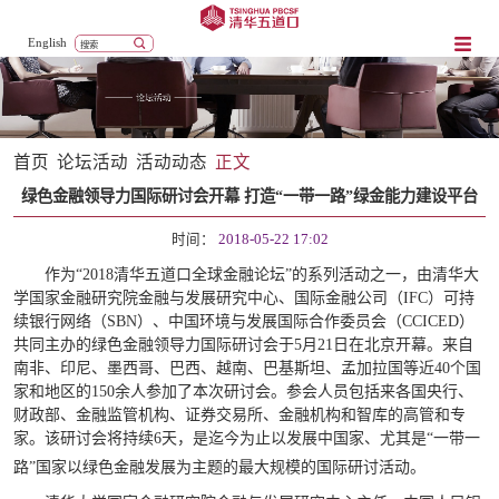
English
首页
论坛活动
活动动态
正文
绿色金融领导力国际研讨会开幕 打造“一带一路”绿金能力建设平台
时间：
2018-05-22 17:02
作为“
2018
清华五道口全球金融论坛”的系列活动之一，由清华大
学国家金融研究院金融与发展研究中心、国际金融公司（
IFC
）可持
续银行网络（
SBN
）、中国环境与发展国际合作委员会（
CCICED
）
共同主办的绿色金融领导力国际研讨会于
5
月
21
日在北京开幕。来自
南非、印尼、墨西哥、巴西、越南、巴基斯坦、孟加拉国等近
40
个国
家和地区的
150
余人参加了本次研讨会。参会人员包括来各国央行、
财政部、金融监管机构、证券交易所、金融机构和智库的高管和专
家。该研讨会将持续
6
天，是迄今为止以发展中国家、尤其是“一带一
路”国家以绿色金融发展为主题的最大规模的国际研讨活动。