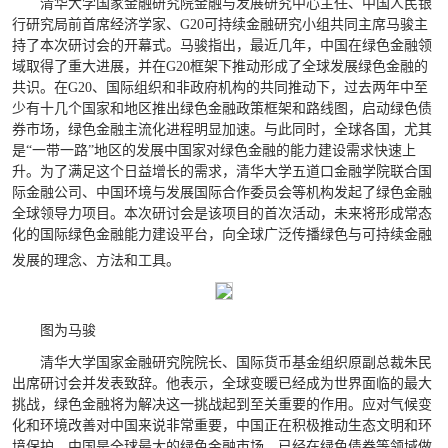
清华大学国家金融研究院金融与发展研究中心主任、中国人民银
行研究局前首席经济学家、
G20
可持续金融研究小组共同主席马骏主
持了本次研讨会的开幕式。马骏指出，最近几年，中国在绿色金融领
域取得了重大进展，并在
G20
框架下推动形成了全球发展绿色金融的
共识。在
G20
、国际组织和非政府机构的共同推动下，过去两年中至
少有十几个国家和地区推出绿色金融政策框架和路线图，启动绿色债
券市场，绿色金融主流化进程明显加速。与此同时，全球各国，尤其
是“一带一路”地区的发展中国家对绿色金融的能力建设需求快速上
升。为了满足这个日益增长的需求，清华大学五道口金融学院联合国
际金融公司、中国环境与发展国际合作委员会等机构发起了绿色金融
全球领导力项目。本次研讨会是该项目的首次活动，未来将形成常态
化的国际绿色金融能力建设平台，向全球广泛传播
绿色与可持续金融
发展的理念、方法和工具。
图为马骏
清华大学国家金融研究院院长、国际货币基金组织原副总裁朱民
出席研讨会并发表致辞。他表示，全球变暖已经成为世界面临的最大
挑战，绿色金融将为解决这一挑战起到至关重要的作用。应对气候变
化和环境改善对中国来说非常重要，中国正在积极推动生态文明和环
境保护。中国是全球最大的绿色金融市场，已经在绿色债券等领域做