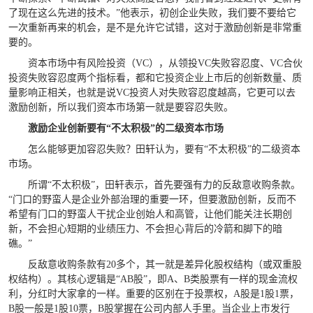
了现在这么先进的技术。”他表示，初创企业失败，我们要不要给它
一次重新再来的机会，是不是允许它试错，这对于激励创新是非常重
要的。
资本市场中有风险投资（VC），从领投VC失败容忍度、VC合伙
投资失败容忍度两个指标看，都和它投资企业上市后的创新数量、质
量影响正相关，也就是说VC投资人对失败容忍度越高，它更可以去
激励创新，所以我们资本市场第一就是要容忍失败。
激励企业创新要有“不太积极”的二级资本市场
怎么能够更加容忍失败？田轩认为，要有“不太积极”的二级资本
市场。
所谓“不太积极”，田轩表示，首先要强有力的反敌意收购条款。
“门口的野蛮人是企业外部治理的重要一环，但要激励创新，反而不
希望有门口的野蛮人干扰企业创始人和高管，让他们能关注长期创
新，不会担心短期的业绩压力、不会担心背后的冷箭和脚下的暗
礁。”
反敌意收购条款有20多个，其一就是差异化股权结构（或双重股
权结构）。其核心逻辑是“AB股”，即A、B类股票有一样的现金流权
利，分红时大家拿的一样。重要的区别在于投票权，A股是1股1票，
B股一般是1股10票，B股掌握在公司内部人手里。当企业上市发行