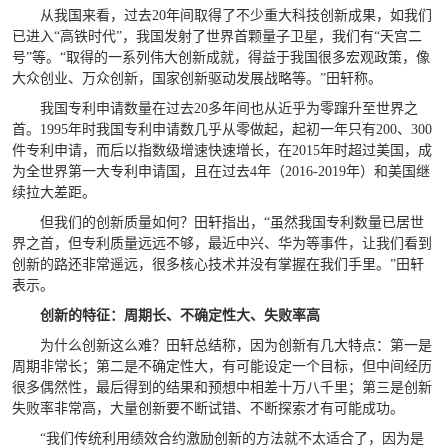
从我国来看，过去20年间取得了不少重大科技创新成果，如我们
已进入“高铁时代”，我国发射了世界首颗量子卫星，我们有“天宫二
号”等。“取得的一系列伟大创新成就，得益于我国很多宏观政策，像
大众创业、万众创新，国家创新驱动发展战略等。”田轩称。
我国专利申请数量在过去20多年间也从近乎为零蹿升至世界之
首。1995年时我国专利申请数几乎从零做起，起初一年只有200、300
件专利申请，而后以指数级增速快速增长，在2015年时超过美国，成
为全世界第一大专利申请国，且在过去4年（2016-2019年）和美国继
续拉大差距。
但我们的创新质量如何？田轩指出，“虽然我国专利数量已居世
界之首，但专利质量远远不够，最近中兴、华为等事件，让我们看到
创新的路还非常遥远，很多核心技术并没有掌握在我们手里。”田轩
表示。
创新的特征：周期长、不确定性大、失败率高
为什么创新这么难？田轩总结称，因为创新有几大特点：第一是
周期非常长；第二是不确定性大，有可能设定一个目标，但中间经历
很多偶然性，最后得到的结果和预想中相差十万八千里；第三是创新
失败率非常高，大量创新要不断试错、不断探索才有可能成功。
“我们传统利用绩效合约激励创新的方法就不太适合了，因为是