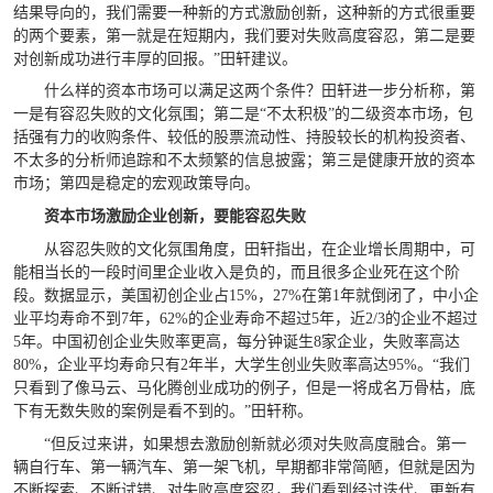
结果导向的，我们需要一种新的方式激励创新，这种新的方式很重要
的两个要素，第一就是在短期内，我们要对失败高度容忍，第二是要
对创新成功进行丰厚的回报。”田轩建议。
什么样的资本市场可以满足这两个条件？田轩进一步分析称，第
一是有容忍失败的文化氛围；第二是“不太积极”的二级资本市场，包
括强有力的收购条件、较低的股票流动性、持股较长的机构投资者、
不太多的分析师追踪和不太频繁的信息披露；第三是健康开放的资本
市场；第四是稳定的宏观政策导向。
资本市场激励企业创新，要能容忍失败
从容忍失败的文化氛围角度，田轩指出，在企业增长周期中，可
能相当长的一段时间里企业收入是负的，而且很多企业死在这个阶
段。数据显示，美国初创企业占15%，27%在第1年就倒闭了，中小企
业平均寿命不到7年，62%的企业寿命不超过5年，近2/3的企业不超过
5年。中国初创企业失败率更高，每分钟诞生8家企业，失败率高达
80%，企业平均寿命只有2年半，大学生创业失败率高达95%。“我们
只看到了像马云、马化腾创业成功的例子，但是一将成名万骨枯，底
下有无数失败的案例是看不到的。”田轩称。
“但反过来讲，如果想去激励创新就必须对失败高度融合。第一
辆自行车、第一辆汽车、第一架飞机，早期都非常简陋，但就是因为
不断探索、不断试错、对失败高度容忍，我们看到经过迭代、更新有