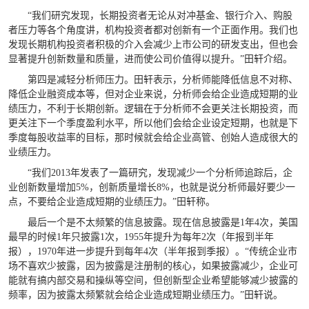
“我们研究发现，长期投资者无论从对冲基金、银行介入、购股
者压力等各个角度讲，机构投资者都对创新有一个正面作用。我们也
发现长期机构投资者积极的介入会减少上市公司的研发支出，但也会
显著提升创新数量和质量，进而使公司价值得以提升。”田轩介绍。
第四是减轻分析师压力。田轩表示，分析师能降低信息不对称、
降低企业融资成本等，但对企业来说，分析师会给企业造成短期的业
绩压力，不利于长期创新。逻辑在于分析师不会更关注长期投资，而
更关注下一个季度盈利水平，所以他们会给企业设定短期，也就是下
季度每股收益率的目标，那时候就会给企业高管、创始人造成很大的
业绩压力。
“我们2013年发表了一篇研究，发现减少一个分析师追踪后，企
业创新数量增加5%，创新质量增长8%，也就是说分析师最好要少一
点，不要给企业造成短期的业绩压力。”田轩称。
最后一个是不太频繁的信息披露。现在信息披露是1年4次，美国
最早的时候1年只披露1次，1955年提升为每年2次（年报到半年
报），1970年进一步提升到每年4次（半年报到季报）。“传统企业市
场不喜欢少披露，因为披露是注册制的核心，如果披露减少，企业可
能就有搞内部交易和操纵等空间，但创新型企业希望能够减少披露的
频率，因为披露太频繁就会给企业造成短期业绩压力。”田轩说。