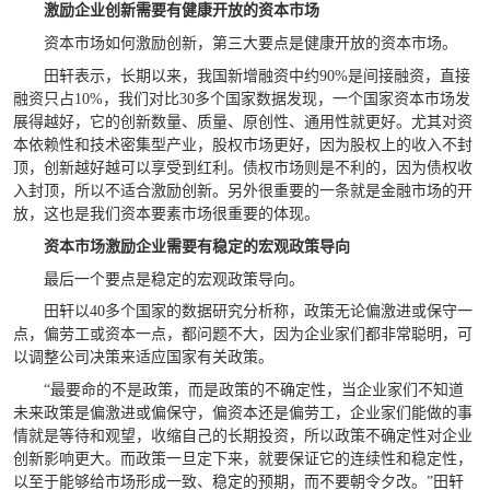
激励企业创新需要有健康开放的资本市场
资本市场如何激励创新，第三大要点是健康开放的资本市场。
田轩表示，长期以来，我国新增融资中约90%是间接融资，直接
融资只占10%，我们对比30多个国家数据发现，一个国家资本市场发
展得越好，它的创新数量、质量、原创性、通用性就更好。尤其对资
本依赖性和技术密集型产业，股权市场更好，因为股权上的收入不封
顶，创新越好越可以享受到红利。债权市场则是不利的，因为债权收
入封顶，所以不适合激励创新。另外很重要的一条就是金融市场的开
放，这也是我们资本要素市场很重要的体现。
资本市场激励企业需要有稳定的宏观政策导向
最后一个要点是稳定的宏观政策导向。
田轩以40多个国家的数据研究分析称，政策无论偏激进或保守一
点，偏劳工或资本一点，都问题不大，因为企业家们都非常聪明，可
以调整公司决策来适应国家有关政策。
“最要命的不是政策，而是政策的不确定性，当企业家们不知道
未来政策是偏激进或偏保守，偏资本还是偏劳工，企业家们能做的事
情就是等待和观望，收缩自己的长期投资，所以政策不确定性对企业
创新影响更大。而政策一旦定下来，就要保证它的连续性和稳定性，
以至于能够给市场形成一致、稳定的预期，而不要朝令夕改。”田轩