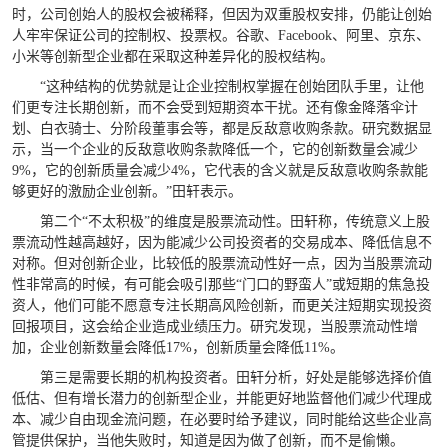
时，公司创始人的股权会被稀释，但因为双重股权安排，仍能让创始
人牢牢保证公司的控制权、投票权。谷歌、Facebook、阿里、京东、
小米等创新型企业都在采取这种差异化的股权结构。
“这种结构的优势就是让企业控制权掌握在创始团队手里，让他
们更专注长期创新，而不会受到短期资本干扰。还有像金降落伞计
划、白衣骑士、分阶段董事会等，都是反敌意收购条款。研究数据显
示，当一个企业的反敌意收购条款降低一个，它的创新数量会减少
9%，它的创新质量会减少4%，它代表的含义就是反敌意收购条款能
够更好的激励企业创新。”田轩表示。
第二个“不太积极”的维度是股票流动性。田轩称，传统意义上股
票流动性越高越好，因为能减少公司投资者的交易成本、降低信息不
对称。但对创新企业，比较低的股票流动性好一点，因为当股票流动
性非常高的时候，有可能会吸引那些“门口的野蛮人”或短期的焦急投
资人，他们可能不愿意专注长期高风险创新，而更关注短期实现投资
回报项目，这会给企业造成业绩压力。研究发现，当股票流动性增
加，企业创新数量会降低17%，创新质量会降低11%。
第三是需要长期的机构投资者。田轩分析，好处是能够选择价值
低估、但有增长潜力的创新型企业，并能更好地监督他们减少代理成
本、减少自由现金流问题，在必要时给予建议，同时能给这些企业高
管提供保护，当他失败时，知道是因为做了创新，而不是偷懒。