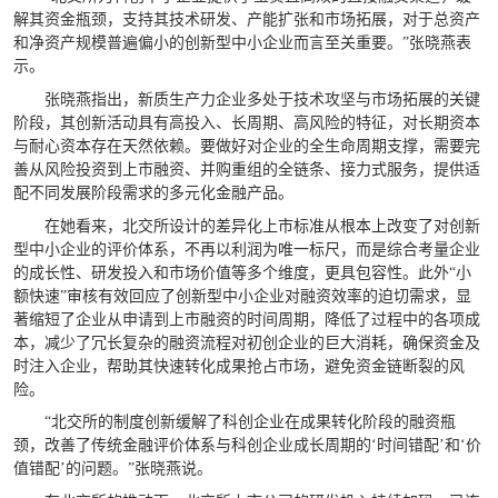
解其资金瓶颈，支持其技术研发、产能扩张和市场拓展，对于总资产
和净资产规模普遍偏小的创新型中小企业而言至关重要。”张晓燕表
示。
张晓燕指出，新质生产力企业多处于技术攻坚与市场拓展的关键
阶段，其创新活动具有高投入、长周期、高风险的特征，对长期资本
与耐心资本存在天然依赖。要做好对企业的全生命周期支撑，需要完
善从风险投资到上市融资、并购重组的全链条、接力式服务，提供适
配不同发展阶段需求的多元化金融产品。
在她看来，北交所设计的差异化上市标准从根本上改变了对创新
型中小企业的评价体系，不再以利润为唯一标尺，而是综合考量企业
的成长性、研发投入和市场价值等多个维度，更具包容性。此外“小
额快速”审核有效回应了创新型中小企业对融资效率的迫切需求，显
著缩短了企业从申请到上市融资的时间周期，降低了过程中的各项成
本，减少了冗长复杂的融资流程对初创企业的巨大消耗，确保资金及
时注入企业，帮助其快速转化成果抢占市场，避免资金链断裂的风
险。
“北交所的制度创新缓解了科创企业在成果转化阶段的融资瓶
颈，改善了传统金融评价体系与科创企业成长周期的‘时间错配’和‘价
值错配’的问题。”张晓燕说。