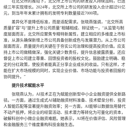
在北交所的推动下，北交所上市公司的研发投入持续加码，已连
续三年实现增长。2024年，北交所上市公司的研发投入合计超过91亿
元，到当年年末累计拥有的发明专利数量接近7000项。
差异化不是降低标准，而是适配需求。张晓燕强调，“北交所高
质量扩容”与“提升上市公司质量”相辅相成、辩证统一，“从监管与制
度层面而言，北交所应聚焦专精特新属性，建立相应的多维度上市标
准，从源头确保新增上市公司具备创新成色与发展潜力。从上市公司
层面而言，质量提升的关键在于夯实公司治理和提高投资价值。应支
持上市公司做精做深，强化关键少数责任，提升信息披露质量。还应
督促上市公司建立尊重、回馈投资者的股权文化，鼓励建立明确、稳
定的分红政策，使投资者能真正分享企业成长的收益。只有这样，才
能在扩大市场规模的同时，实现企业价值、市场功能与投资者回报的
协同提升。”
提升技术赋能水平
张晓燕认为，AI技术正在为赋能创新型中小企业融资提供全新路
径。一方面，通过生成式AI辅助融资材料准备、技术壁垒分析、投资
人智能匹配等显著提升融资效率；另一方面，AI能够以数据信用替代
不动产抵押，将企业的经营活动、技术潜力等转化为可量化的资本，
破解科创中小微企业融资难题。她表示，AI将在价值评估、风险管理
和金融服务三个维度重构科技金融生态。