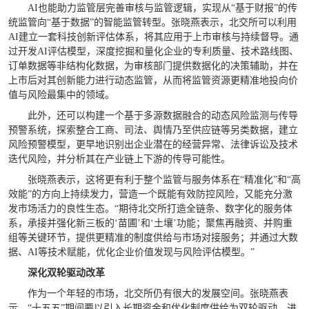
AI也能助力监管层完善审核与监管逻辑，实现从“基于财报”的传
统监管向“基于数据”的智能监管转型。张晓燕表示，北交所可以利用
AI建立一套科技创新评估体系，将其应用于上市审核与持续督导。通
过开发AI评估模型，深度挖掘和量化企业的专利质量、技术路线图、
订单数据等非结构化数据，为审核部门提供数据化的决策辅助，并在
上市后对其创新能力进行动态监管，从而将监管资源更精准地投向价
值与风险最集中的领域。
此外，还可以构建一个基于多源数据融合的动态风险监测与传导
预警系统，探索整合工商、司法、舆情乃至供应链等另类数据，建立
风险预警模型，更早地识别出企业潜在的经营异常、法律诉讼及技术
迭代风险，并分析其在产业链上下游的传导可能性。
张晓燕表示，这将更有利于整个监管与服务体系在“精准化”和“高
效能”的方向上持续发力，营造一个既能有效防控风险，又能充分激
发市场活力的良性生态。“期待北交所打造全链条、数字化的服务体
系，承接并强化新三板的‘苗圃’和‘土壤’功能；聚焦再融资、并购重
组等关键环节，提供更精准的制度供给与市场对接服务；并通过大数
据、AI等技术赋能，优化企业价值发现与风险评估模型。”
深化双轮驱动改革
作为一个年轻的市场，北交所仍有很大的发展空间。张晓燕表
示，“十五五”期间要以引入长期资金和优化制度供给为双轮驱动，进