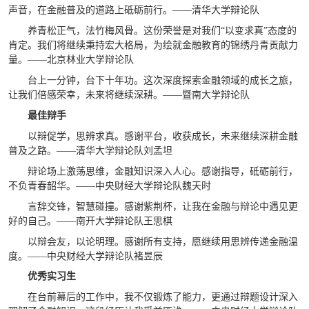
声音，在金融普及的道路上砥砺前行。——清华大学辩论队
养青松正气，法竹梅风骨。这份荣誉是对我们“以变求真”态度的
肯定。我们将继续秉持宏大格局，为绘就金融教育的锦绣丹青贡献力
量。——北京林业大学辩论队
台上一分钟，台下十年功。这次深度探索金融领域的成长之旅，
让我们倍感荣幸，未来将继续深耕。——暨南大学辩论队
最佳辩手
以辩促学，思辨求真。感谢平台，收获成长，未来继续深耕金融
普及之路。——清华大学辩论队刘孟坦
辩论场上激荡思维，金融知识深入人心。感谢指导，砥砺前行，
不负青春韶华。——中央财经大学辩论队魏天时
言辞交锋，智慧碰撞。感谢紫荆杯，让我在金融与辩论中遇见更
好的自己。——南开大学辩论队王思棋
以辩会友，以论明理。感谢所有支持，愿继续用思辨传递金融温
度。——中央财经大学辩论队褚昱辰
优秀实习生
在台前幕后的工作中，我不仅锻炼了能力，更通过辩题设计深入