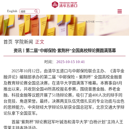
English
首页
学院新闻
正文
资讯丨第二届“中邮保险·紫荆杯”全国高校辩论赛圆满落幕
时间：
2025-10-15 10:41
2025年10月12日，由清华五道口与中邮保险联合主办、《清华金
融评论》编辑部承办的第二届 “中邮保险・紫荆杯” 全国高校金融普
及教育辩论赛全国总决赛，在清华大学圆满落下帷幕。本赛事自8月
推出以来，共收到全国48所高校报名参赛，围绕普惠金融、养老金
融、科技金融等议题开展了51场辩论赛，吸引了逾400人次的辩手同
台竞技、角逐荣誉。最终，决赛两支队伍凭借扎实的专业功底与出色
的思辨能力，中央财经大学辩论队斩获全国总冠军，北京交通大学辩
论队拿下全国亚军。
首届“紫荆杯”辩论赛冠军叶铖浩和清华大学“白杨计划”主持人王
雪莱主持本场活动。