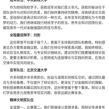
冠军队伍：中央财经大学
作为财经院校学子，获胜冠军对我们意义非凡。获胜的秘诀在于
团队协作与对知识的热爱，我们始终秉持研究精神，深夜研读论文政
策，坚信辩论是表达知识的另一种方式。去年亚军的遗憾化为今年圆
梦的动力，我们将继续践行财经学子的担当，用专业知识回馈社会，
展现青年一代对金融强国的热忱与责任。
全程最佳辩手：刘彤
这份荣誉不仅属于我个人，更属于支持我的团队和教练。特别感
谢主办方聚焦金融议题，让我们在辩论中探索真问题。我始终相信，
辩论应当扎根现实，与专业知识相结合。建议同学们既要锤炼辩论技
巧，更要注重知识积累，让思辨成为连接理论与实践的桥梁，在观点
交锋中实现共同成长。
亚军队伍：北京交通大学
许多辩题并非非黑即白，权益与温情实则相互交织。通过团队磨
合与多轮备赛，不仅提升了辩论技巧，更深化了对金融知识的理解。
特别感谢教练和幕后团队的支持，这份荣誉属于整个集体。辩论让我
们学会用多元视角思考现实问题，收获远超比赛本身。
精神文明奖队伍
友谊第一，比赛第二。我们将继续以思辨求真，用辩论传递青年