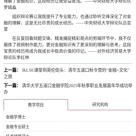
理解了金融知识，这段经历让我受益匪浅。——中央财经大学辩论队
罗婧淼
组织辩论赛让我既提升了专业能力，也通过聆听交锋深化了对金
融的理解，这是无比珍贵的成长经历。——中央财经大学辩论队吕芸
萱
在反复回看辩题交锋、精准捕捉精彩观点的剪辑环节中，我不仅
磨炼了视频制作能力，更对金融知识有了更深刻的理解与思考。这段
宝贵的经历将成为我成长中极具价值的印记。——对外经济贸易大学
辩论队李红林
上一篇：
从LSE课堂到英伦街头：清华五道口秋令营的“金融+文化”
之旅
下一篇：
清华大学五道口金融学院2025年秋季职业发展嘉年华成功举
办
研究机构
教学项目
· 金融学博士
· 金融专业硕士