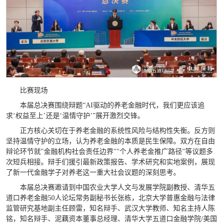
比赛现场
本届总决赛围绕辩题“AI驱动的养老金融时代，我们更应该追
求‘权益至上’还是‘温情守护’”展开激烈交锋。
正方核心关切在于养老金融的系统性风险与结构性失衡。反方则
坚持温情守护的立场，认为养老金融的本质是民生保障。双方在自由
辩论环节就"金融机构社会责任边界""个人养老金推广路径"等议题多
次短兵相接。辩手们援引最新政策报告、学术研究和实地案例，展现
了新一代金融学子对养老这一重大社会议题的深刻思考。
本届总决赛邀请到中国农业大学人文与发展学院副教授、清华五
道口养老金融50人论坛常务副秘书长张栋，北京大学普惠金融与法律
监管研究基地副主任顾雷，知名辩手、武汉大学教师、知名主持人陈
铭，知名辩手、泥藕资本董事总经理、清华大学五道口金融学院/美国