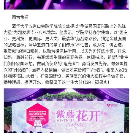
图为焦捷
清华大学五道口金融学院院长焦捷以“争做强国复兴路上的先锋
力量”为题发表毕业典礼致辞。他表示，学院坚持办学使命，以“更专
业、更科技、更国际、更人文、最清华”为战略路径，锚定金融强国
的战略目标，清华五道口的学子们传承“不怕苦，敢为先，讲团结，
重贡献”的道口精神，以勤为径深耕学问，以志为刃淬炼本领，在求
知路上勇毅前行，书写熠熠生辉的青春答卷。焦捷指出，希望毕业生
们胸怀家国理想，做肩负使命的“追光者”；勇当发展先锋，做强国复
兴的“开拓者”；涵养人格情操，做德才兼备的“笃行者”。希望大家始
终胸怀“国之大者”，在强国建设、民族复兴的伟大征程中争做先锋，
播种理想、挥洒汗水，收获属于这个伟大时代的丰硕果实！