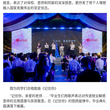
蜕变，表达了对母校、恩师和同窗的深深感恩，更抒发了将个人理想
融入国家发展伟业的坚定信念。
图为同学们合唱歌曲《记住你》
“记住你，亲爱的老师……”毕业生们用歌声表达对传道授业解惑
恩师的无限感激与崇高敬意。在《记住你》的悠扬旋律中，毕业典礼
圆满落下帷幕。