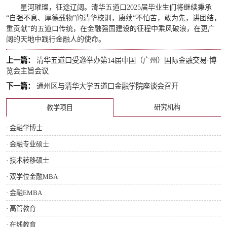
星河璀璨，征途辽阔。清华五道口2025届毕业生们将继续秉承
“自强不息、厚德载物”的清华校训，赓续“不怕苦，敢为先，讲团结，
重贡献”的五道口传统，在金融强国建设的征程中乘风破浪，在更广
阔的天地中践行金融人的使命。
上一篇：
清华五道口受邀举办第14届中国（广州）国际金融交易·博
览会主旨会议
下一篇：
通州区与清华大学五道口金融学院座谈会召开
研究机构
教学项目
· 金融学博士
· 金融专业硕士
· 技术转移硕士
· 双学位金融MBA
· 金融EMBA
· 高管教育
· 在线教育