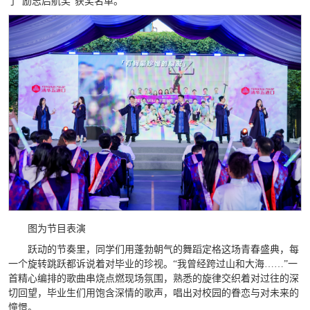
了“励志启航奖”获奖名单。
图为节目表演
跃动的节奏里，同学们用蓬勃朝气的舞蹈定格这场青春盛典，每
一个旋转跳跃都诉说着对毕业的珍视。“我曾经跨过山和大海……”一
首精心编排的歌曲串烧点燃现场氛围，熟悉的旋律交织着对过往的深
切回望，毕业生们用饱含深情的歌声，唱出对校园的眷恋与对未来的
憧憬。