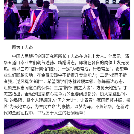
图为丁志杰
中国人民银行金融研究所所长丁志杰在典礼上发言。他表示，清
华五道口毕业生们朝气蓬勃、踌躇满志，即将在各自的岗位上发光发
热，他以三句“临行絮语”赠别：一是“为者常成，行者常至”，希望毕
业生们脚踏实地，在金融实践中不断提升专业能力；二是“挫而不折
者强，逆风挺立者胜”，希望同学们练就过硬本领、修炼豁达心态、
汇聚更多志同道合的伙伴；三是“胸怀‘国之大者’，方见天地宽”。丁
志杰指出，金融是国家核心竞争力的重要组成部分，愿大家跳出“小
我”的局限，将个人理想融入“国之大计”，让青春与家国同频共振，带
着“为天地立心，为生民立命”的豪情，以梦为马，不负韶华，在新时
代的金融征程中，书写属于人生的壮阔篇章！