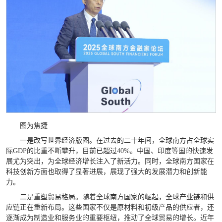
图为焦捷
一是改写世界经济版图。在过去的二十年间，全球南方占全球实
际GDP的比重不断攀升，目前已超过40%。中国、印度等国的快速发
展尤为突出，为全球经济增长注入了新活力。同时，全球南方国家在
科技创新方面也取得了显著进展，展现了强大的发展潜力和创新能
力。
二是重塑贸易格局。随着全球南方国家的崛起，全球产业链和供
应链正在重新布局。这些国家不仅是原材料和初级产品的供应者，还
逐渐成为制造业和服务业的重要枢纽，推动了全球贸易的增长。近年