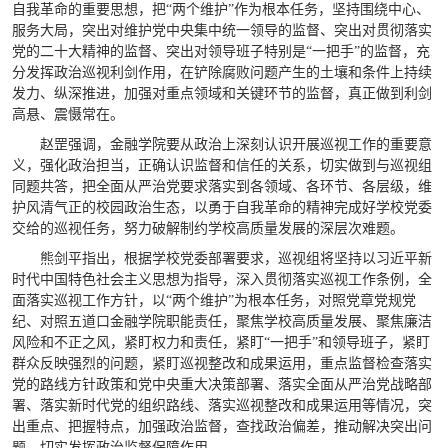
自我革命的重要思想，把“两个维护”作为根本任务，坚持围绕中心、
服务大局，突出对维护党中央集中统一领导的监督、突出对贯彻落实
党的二十大精神的监督、突出对领导班子特别是“一把手”的监督，充
分发挥政治巡视利剑作用，在铲除腐败问题产生的土壤和条件上持续
发力、纵深推进，加强对重点领域和关键环节的监督，真正做到利剑
高悬、震慑常在。
赵罡强调，金融学院要从政治上深刻认识开展巡视工作的重要意
义，强化政治担当，正确认识监督和信任的关系，切实做到与巡视组
同题共答，把全面从严治党要求落实到各领域、各环节、各层级，维
护风清气正的校园政治生态，以勇于自我革命的精神完成好学校党委
交给的巡视任务，努力破解制约学校高质量发展的深层次难题。
熊剑平指出，根据学校党委部署要求，巡视组将坚持以习近平新
时代中国特色社会主义思想为指导，深入贯彻落实巡视工作条例，全
面落实巡视工作方针，以“两个维护”为根本任务，对照党章党规党
纪、对照五道口金融学院职能责任，聚焦学校高质量发展、聚焦廉洁
风险和不正之风，紧盯权力和责任，紧盯“一把手”和领导班子，紧盯
群众反映强烈的问题，紧盯巡视整改和成果运用，重点监督检查落实
党的路线方针政策和党中央重大决策部署、落实全面从严治党战略部
署、落实新时代党的组织路线、落实巡视整改和成果运用等情况，突
出重点、把握特点，加强政治监督，查找政治偏差，推动解决突出问
题，切实发挥政治监督保障作用。