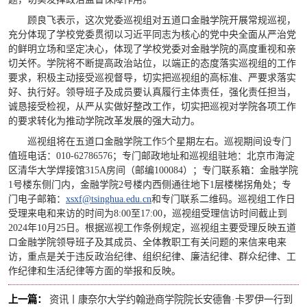
顾良飞表示，这次党委巡视组对五道口金融学院开展常规巡视，
充分体现了学校党委贯彻以习近平同志为核心的党中央全面从严治党
的鲜明立场和坚定决心，体现了学校党委对金融学院的高度重视和亲
切关怀。学院将不断提高政治站位，以端正的态度落实巡视组的工作
要求，积极主动接受巡视督导，切实把巡视组的高标准、严要求落实
好、执行好。领导班子及成员要认真履行主体责任，强化责任担当，
诚恳接受检视，从严从实做好整改工作，切实把巡视对学院各项工作
的要求转化为推动学院改革发展的强大动力。
巡视组将在五道口金融学院工作5个星期左右。巡视期间设专门
值班电话：010-62786576；专门邮政地址和巡视组驻地：北京市海淀
区清华大学焊接馆315A房间（邮编100084）；专门联系箱：金融学院
1号楼东侧门内，金融学院2号楼内西侧通往地下1层楼梯拐角处；专
门电子邮箱：
xsxf@tsinghua.edu.cn
和专门联系二维码。巡视组工作日
受理来电和来访的时间为8:00至17:00，巡视组受理信访时间截止到
2024年10月25日。根据巡视工作条例规定，巡视组主要受理反映五道
口金融学院领导班子及其成员、全体教职工有关问题的来信来电来
访，重点是关于违反政治纪律、组织纪律、廉洁纪律、群众纪律、工
作纪律和生活纪律等方面的举报和反映。
上一篇：
资讯丨康奈尔大学约翰逊商学院院长安德鲁·卡罗伊一行到