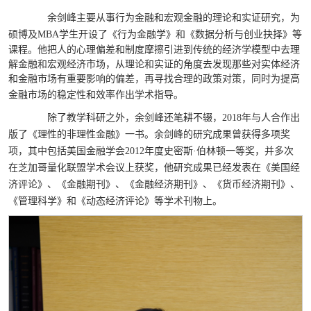
余剑峰主要从事行为金融和宏观金融的理论和实证研究，为
硕博及
MBA
学生开设了《行为金融学》和《
数据分析与创业抉择
》等
课程。他
把人的心理偏差和制度摩擦引进到传统的经济学模型中去理
解金融和宏观经济市场，从理论和实证的角度去发现那些对实体经济
和金融市场有重要影响的偏差，再寻找合理的政策对策，同时为提高
金融市场的稳定性和效率作出学术指导。
除了教学科研之外，余剑峰还笔耕不辍，
2018
年与人合作出
版了《
理性的非理性金融
》一书。
余剑峰的研究成果曾获得多项奖
项，其中包括美国金融学会
2012
年度史密斯·伯林顿一等奖，并多次
在芝加哥量化联盟学术会议上获奖，他研究成果已经发表在《美国经
济评论》、《金融期刊》、《金融经济期刊》、《货币经济期刊》、
《管理科学》和《动态经济评论》等学术刊物上。