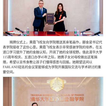
揭牌仪式上，黄霞飞校友向学院赠送其亲笔画作，郦金梁书记代
表学院接收了这份心意。黄霞飞校友表示非常感谢学院的培养，在五
道口学习提升了她的金融认知，开阔了她的全球视野。值此清华大学
115周年校庆、五道口办学45年之际，她携子女对母校做出这笔捐
赠，希望以言传身教让孩子们懂得感恩与回报。她期望这间以
FARLAND冠名的会议室能够成为学院开展国际交流与学术研讨的重
要空间。