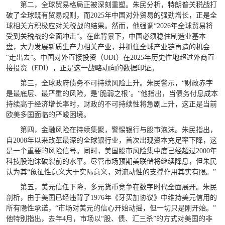
第二，全球贸易格局正被深刻重塑。朱民分析，特朗普关税战打
破了全球既有贸易规则，而2025年中国对外贸易的强劲增长，正是全
球相关方积极应对关税战的结果。然而，他强调“2026年全球贸易将
受到关税战的全面冲击”。在此背景下，中国必须稳住制造业基本
盘，大力发展新质生产力相关产业，并抓住全球产业链再造的机会
“走出去”。中国对外直接投资（ODI）在2025年历史性地超过外商直
接投资（FDI），正是这一战略动向的数据印证。
第三，全球政府债务不可持续风险上升。朱民警示，“财政赤字
是最底层、最严重的风险，是‘脆弱之根’。”他指出，当债务付息成本
持续高于经济增长率时，财政的不可持续性将急剧上升，这正是当前
欧美多国面临的严峻困境。
第四，金融风险在持续集聚，警惕银行与股市泡沫。朱民指出，
自2008年以来改革最深的全球银行业，首次出现资本充足率下降，这
是一个重要的风险信号。同时，美国股市风险集中度已经超过2000年
科技股泡沫破裂前的水平。尽管市场预期美联储将继续降息，但朱民
认为其“象征性意义大于实际意义，对流动性的支撑作用其实有限。”
第五，美元信任下降，多元货币竞争在数字时代全面展开。朱民
剖析，由于美国已经违背了1976年《牙买加协议》中维持美元信用的
所有隐性承诺，“市场对美元的信心开始动摇，但一切只是刚开始。”
他特别指出，去年4月，市场以“股、债、汇三杀”的方式对美国的非