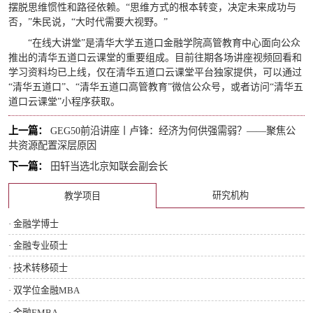
摆脱思维惯性和路径依赖。“思维方式的根本转变，决定未来成功与
否，”朱民说，“大时代需要大视野。”
“在线大讲堂”是清华大学五道口金融学院高管教育中心面向公众
推出的清华五道口云课堂的重要组成。目前往期各场讲座视频回看和
学习资料均已上线，仅在清华五道口云课堂平台独家提供，可以通过
“清华五道口”、“清华五道口高管教育”微信公众号，或者访问“清华五
道口云课堂”小程序获取。
上一篇：
GEG50前沿讲座丨卢锋：经济为何供强需弱？——聚焦公
共资源配置深层原因
下一篇：
田轩当选北京知联会副会长
研究机构
教学项目
· 金融学博士
· 金融专业硕士
· 技术转移硕士
· 双学位金融MBA
· 金融EMBA